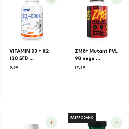
VITAMIN D3 + K2
ZM8+ Mutant PVL
120 SFD ...
90 vege ...
9,99
€
17,49
€
RASPRODANO
RASPRODANO