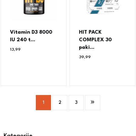
Vitamin D3 8000
HIT PACK
IU 240 t...
COMPLEX 30
paki...
13,99
€
39,99
€
1
2
3