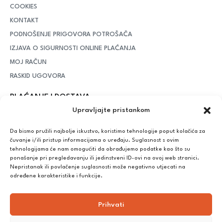
COOKIES
KONTAKT
PODNOŠENJE PRIGOVORA POTROŠAČA
IZJAVA O SIGURNOSTI ONLINE PLAĆANJA
MOJ RAČUN
RASKID UGOVORA
PLAĆANJE I DOSTAVA
Upravljajte pristankom
DPD Kurirska služba
– iznad potrošenih 55 eura dostava je
besplatna, dok je za manje iznose potrebno izdvojiti 5 eura
Da bismo pružili najbolje iskustvo, koristimo tehnologije poput kolačića za
čuvanje i/ili pristup informacijama o uređaju. Suglasnost s ovim
tehnologijama će nam omogućiti da obrađujemo podatke kao što su
ponašanje pri pregledavanju ili jedinstveni ID-ovi na ovoj web stranici.
Plaćanje:
Nepristanak ili povlačenje suglasnosti može negativno utjecati na
Bankovna transakcija, plaćanje prilikom preuzimanja, CorvusPay
određene karakteristike i funkcije.
Prihvati