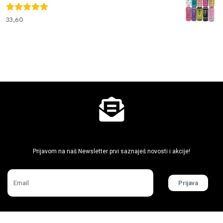
Ocjenjeno
33,60
€
5.00
od 5
Ne propusti super akcije
Prijavom na naš Newsletter prvi saznaješ novosti i akcije!
Prijava