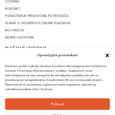
COOKIES
KONTAKT
PODNOŠENJE PRIGOVORA POTROŠAČA
IZJAVA O SIGURNOSTI ONLINE PLAĆANJA
MOJ RAČUN
RASKID UGOVORA
PLAĆANJE I DOSTAVA
Upravljajte pristankom
DPD Kurirska služba
– iznad potrošenih 55 eura dostava je
besplatna, dok je za manje iznose potrebno izdvojiti 5 eura
Da bismo pružili najbolje iskustvo, koristimo tehnologije poput kolačića za
čuvanje i/ili pristup informacijama o uređaju. Suglasnost s ovim
tehnologijama će nam omogućiti da obrađujemo podatke kao što su
ponašanje pri pregledavanju ili jedinstveni ID-ovi na ovoj web stranici.
Plaćanje:
Nepristanak ili povlačenje suglasnosti može negativno utjecati na
Bankovna transakcija, plaćanje prilikom preuzimanja, CorvusPay
određene karakteristike i funkcije.
Prihvati