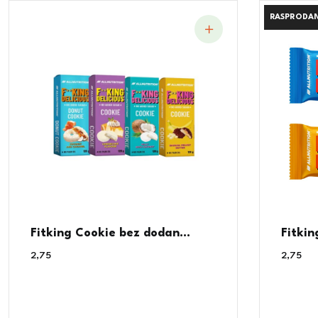
RASPRODA
RASPRODA
Fitking Cookie bez dodan...
Fitkin
2,75
€
2,75
€