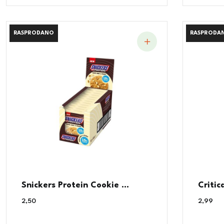
RASPRODANO
RASPRODANO
RASPRODA
RASPRODA
Snickers Protein Cookie ...
Critic
2,50
€
2,99
€