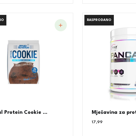
NO
NO
RASPRODANO
RASPRODANO
al Protein Cookie ...
Mješavina za prot
17,99
€