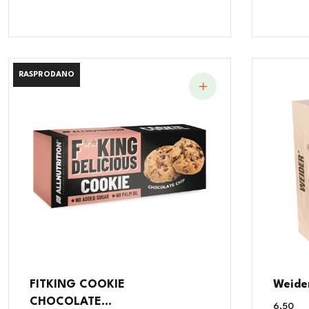
RASPRODANO
RASPRODANO
FITKING COOKIE
Weider
CHOCOLATE...
6,50
€