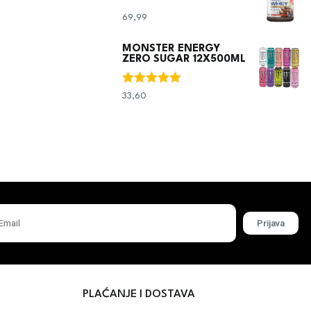
69,99
€
MONSTER ENERGY
ZERO SUGAR 12X500ML
Ocjenjeno
33,60
€
5.00
od 5
Prijava
PLAĆANJE I DOSTAVA