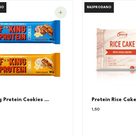
NO
NO
RASPRODANO
RASPRODANO
g Protein Cookies ...
Protein Rice Cake
1,50
€