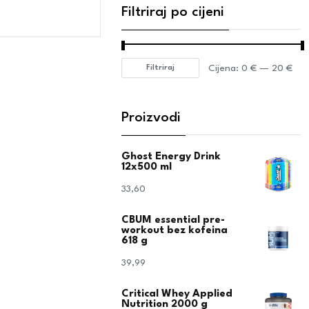
Filtriraj po cijeni
Cijena:
0 €
—
20 €
Filtriraj
Proizvodi
Ghost Energy Drink
12x500 ml
33,60
€
CBUM essential pre-
workout bez kofeina
618 g
39,99
€
Critical Whey Applied
Nutrition 2000 g