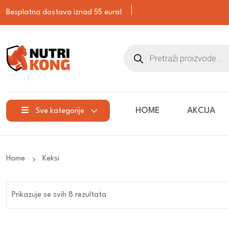
Besplatna dostava iznad 55 eura!
HOME
AKCIJA
Sve kategorije
Home
Keksi
Prikazuje se svih 8 rezultata