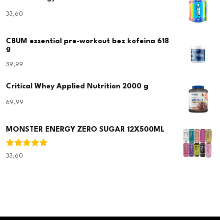
33,60
€
CBUM essential pre-workout bez kofeina 618
g
39,99
€
Critical Whey Applied Nutrition 2000 g
69,99
€
MONSTER ENERGY ZERO SUGAR 12X500ML
Ocjenjeno
33,60
€
5.00
od 5