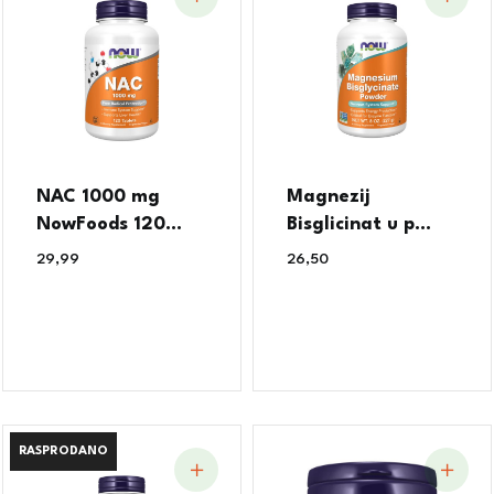
NAC 1000 mg
Magnezij
NowFoods 120...
Bisglicinat u p...
29,99
€
26,50
€
RASPRODANO
RASPRODANO