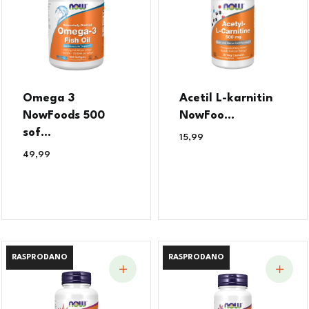
Omega 3
Acetil L-karnitin
NowFoods 500
NowFoo...
sof...
15,99
€
49,99
€
RASPRODANO
RASPRODANO
RASPRODANO
RASPRODANO