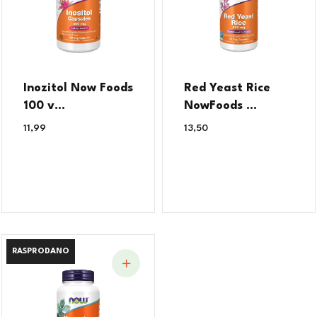
Inozitol Now Foods
Red Yeast Rice
100 v...
NowFoods ...
11,99
€
13,50
€
RASPRODANO
RASPRODANO