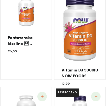
Pantotenska
kiselina ...
26,50
€
Vitamin D3 5000IU
NOW FOODS
13,99
€
RASPRODANO
RASPRODANO