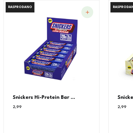
RASPRODANO
RASPRODANO
RASPRODA
RASPRODA
Snickers Hi-Protein Bar ...
Snicke
2,99
€
2,99
€