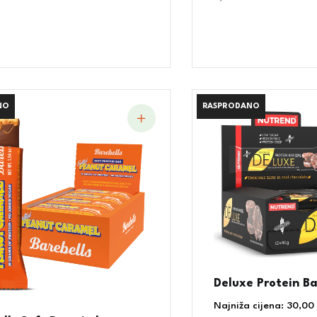
NO
NO
RASPRODANO
RASPRODANO
Deluxe Protein Ba
Najniža cijena:
30,00