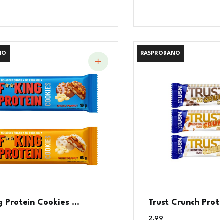
NO
NO
RASPRODANO
RASPRODANO
g Protein Cookies ...
Trust Crunch Prote
2,99
€