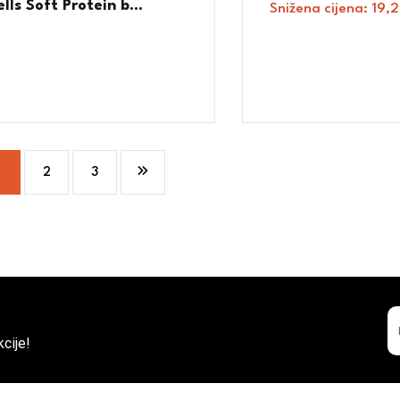
lls Soft Protein b...
Snižena cijena:
19,
1
2
3
cije!