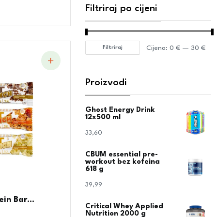
Filtriraj po cijeni
Cijena:
0 €
—
30 €
Filtriraj
Proizvodi
Ghost Energy Drink
12x500 ml
33,60
€
CBUM essential pre-
workout bez kofeina
618 g
39,99
€
in Bar...
Critical Whey Applied
Nutrition 2000 g