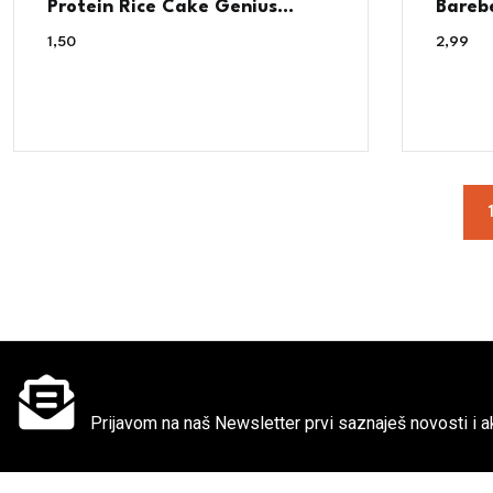
Protein Rice Cake Genius...
Barebe
1,50
€
2,99
€
Ne propusti super akcije
Prijavom na naš Newsletter prvi saznaješ novosti i ak