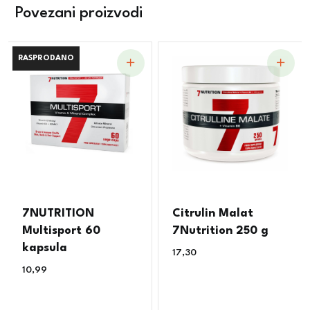
Povezani proizvodi
RASPRODANO
RASPRODANO
7NUTRITION
Citrulin Malat
Multisport 60
7Nutrition 250 g
kapsula
17,30
€
10,99
€