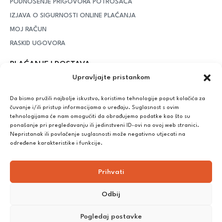
PODNOŠENJE PRIGOVORA POTROŠAČA
IZJAVA O SIGURNOSTI ONLINE PLAĆANJA
MOJ RAČUN
RASKID UGOVORA
PLAĆANJE I DOSTAVA
Upravljajte pristankom
DPD Kurirska služba
– iznad potrošenih 55 eura dostava je
besplatna, dok je za manje iznose potrebno izdvojiti 5 eura
Da bismo pružili najbolje iskustvo, koristimo tehnologije poput kolačića za
čuvanje i/ili pristup informacijama o uređaju. Suglasnost s ovim
tehnologijama će nam omogućiti da obrađujemo podatke kao što su
ponašanje pri pregledavanju ili jedinstveni ID-ovi na ovoj web stranici.
Plaćanje:
Nepristanak ili povlačenje suglasnosti može negativno utjecati na
Bankovna transakcija, plaćanje prilikom preuzimanja, CorvusPay
određene karakteristike i funkcije.
Prihvati
Odbij
Pogledaj postavke