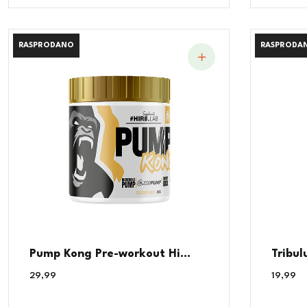
RASPRODANO
RASPRODANO
RASPRODA
RASPRODA
Pump Kong Pre-workout Hi...
Tribul
29,99
€
19,99
€