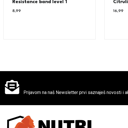
Resistance band level 1
Citrul
8,99
€
16,99
€
Ne propusti super akcije
Prijavom na naš Newsletter prvi saznaješ novosti i ak