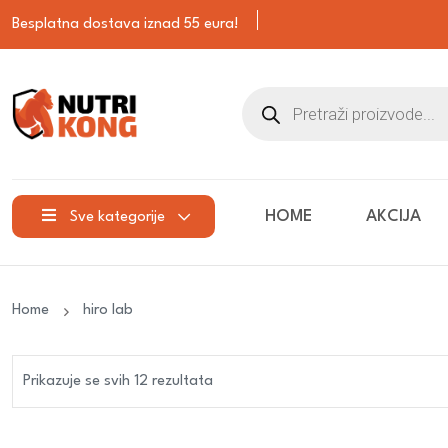
Besplatna dostava iznad 55 eura!
HOME
AKCIJA
Sve kategorije
Home
hiro lab
Prikazuje se svih 12 rezultata