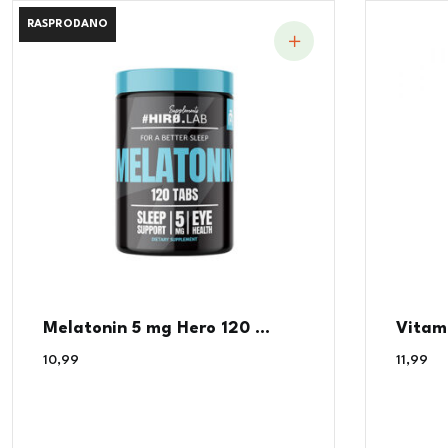
RASPRODANO
RASPRODANO
Melatonin 5 mg Hero 120 ...
Vitami
10,99
€
11,99
€