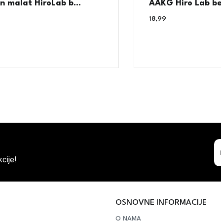
in malat HiroLab b...
AAKG Hiro Lab bez
18,99
€
cije!
OSNOVNE INFORMACIJE
O NAMA