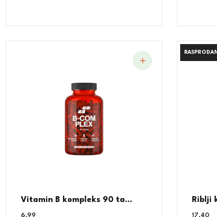
RASPRODA
RASPRODA
Vitamin B kompleks 90 ta...
Riblji
6,99
€
17,40
€