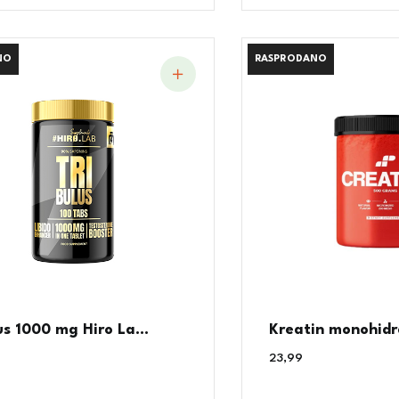
NO
NO
RASPRODANO
RASPRODANO
us 1000 mg Hiro La...
Kreatin monohidr
23,99
€