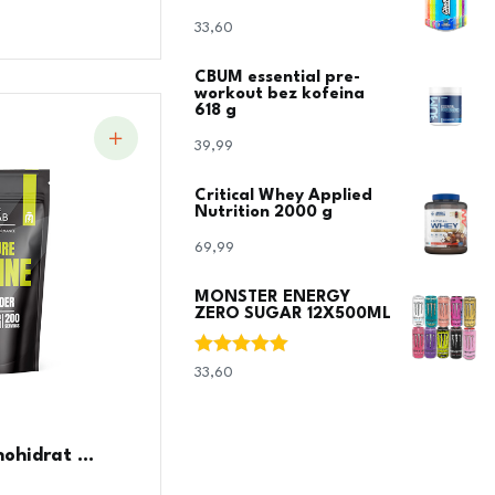
33,60
€
CBUM essential pre-
workout bez kofeina
618 g
39,99
€
Critical Whey Applied
Nutrition 2000 g
69,99
€
MONSTER ENERGY
ZERO SUGAR 12X500ML
Ocjenjeno
33,60
€
5.00
od 5
hidrat ...