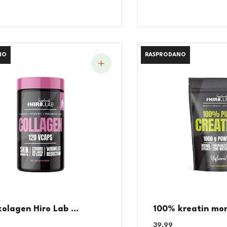
NO
NO
RASPRODANO
RASPRODANO
 kolagen Hiro Lab ...
100% kreatin mono
39,99
€