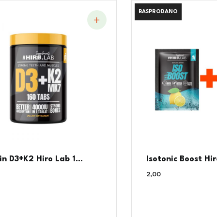
RASPRODANO
RASPRODANO
n D3+K2 Hiro Lab 1...
Isotonic Boost Hi
2,00
€