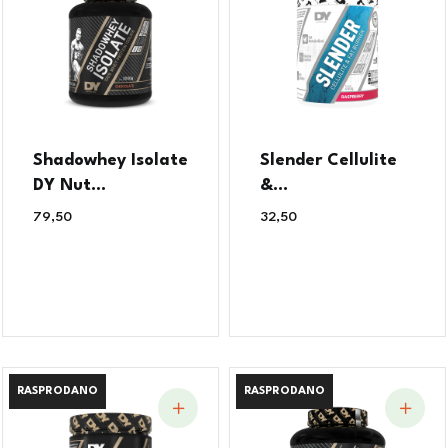
Shadowhey Isolate
Slender Cellulite
DY Nut...
&...
79,50
€
32,50
€
RASPRODANO
RASPRODANO
RASPRODANO
RASPRODANO