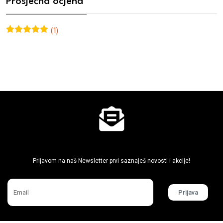
Prosječna ocjena
(1)
Ocjenjeno
5
od 5
Ne propusti super akcije
Prijavom na naš Newsletter prvi saznaješ novosti i akcije!
Prijava