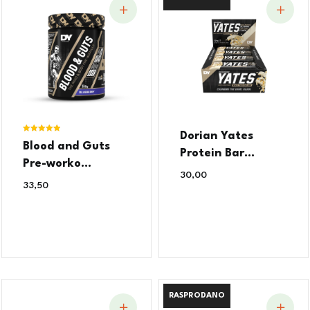
Dorian Yates
Ocjenjeno
Blood and Guts
5.00
Protein Bar...
od 5
Pre-worko...
30,00
€
33,50
€
RASPRODANO
RASPRODANO