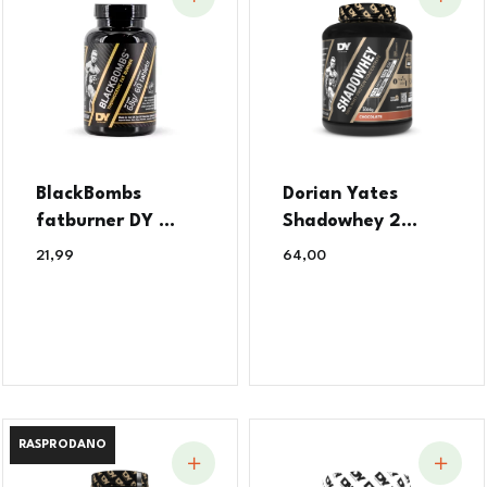
BlackBombs
Dorian Yates
fatburner DY ...
Shadowhey 2...
21,99
€
64,00
€
RASPRODANO
RASPRODANO