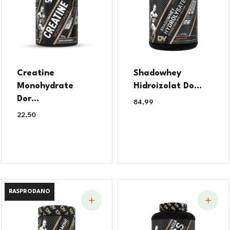
Creatine
Shadowhey
Monohydrate
Hidroizolat Do...
Dor...
84,99
€
22,50
€
RASPRODANO
RASPRODANO