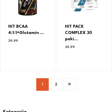
HIT BCAA
HIT PACK
4:1:1+Glutamin ...
COMPLEX 30
paki...
29,99
€
39,99
€
1
2