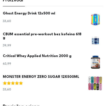
Proizvodi
Ghost Energy Drink 12x500 ml
33,60
€
CBUM essential pre-workout bez kofeina 618
g
39,99
€
Critical Whey Applied Nutrition 2000 g
63,99
€
MONSTER ENERGY ZERO SUGAR 12X500ML
Ocjenjeno
33,60
€
5.00
od 5