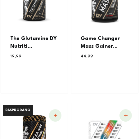
The Glutamine DY
Game Changer
Nutriti...
Mass Gainer...
19,99
€
44,99
€
RASPRODANO
RASPRODANO