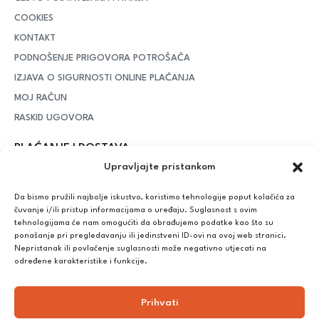
COOKIES
KONTAKT
PODNOŠENJE PRIGOVORA POTROŠAČA
IZJAVA O SIGURNOSTI ONLINE PLAĆANJA
MOJ RAČUN
RASKID UGOVORA
PLAĆANJE I DOSTAVA
Upravljajte pristankom
DPD Kurirska služba
– iznad potrošenih 55 eura dostava je
besplatna, dok je za manje iznose potrebno izdvojiti 5 eura
Da bismo pružili najbolje iskustvo, koristimo tehnologije poput kolačića za
čuvanje i/ili pristup informacijama o uređaju. Suglasnost s ovim
tehnologijama će nam omogućiti da obrađujemo podatke kao što su
ponašanje pri pregledavanju ili jedinstveni ID-ovi na ovoj web stranici.
Plaćanje:
Nepristanak ili povlačenje suglasnosti može negativno utjecati na
Bankovna transakcija, plaćanje prilikom preuzimanja, CorvusPay
određene karakteristike i funkcije.
Prihvati