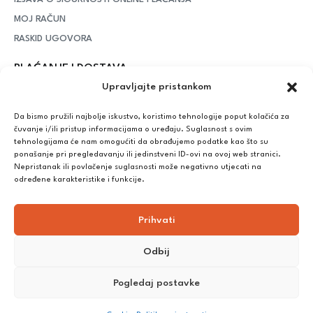
MOJ RAČUN
RASKID UGOVORA
PLAĆANJE I DOSTAVA
Upravljajte pristankom
DPD Kurirska služba
– iznad potrošenih 55 eura dostava je
besplatna, dok je za manje iznose potrebno izdvojiti 5 eura
Da bismo pružili najbolje iskustvo, koristimo tehnologije poput kolačića za
čuvanje i/ili pristup informacijama o uređaju. Suglasnost s ovim
tehnologijama će nam omogućiti da obrađujemo podatke kao što su
ponašanje pri pregledavanju ili jedinstveni ID-ovi na ovoj web stranici.
Plaćanje:
Nepristanak ili povlačenje suglasnosti može negativno utjecati na
Bankovna transakcija, plaćanje prilikom preuzimanja, CorvusPay
određene karakteristike i funkcije.
Prihvati
Odbij
Pogledaj postavke
©
2025
Nutrikong. Sva prava pridržana. Izrada:
cWebSpace