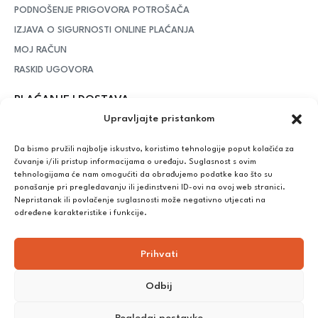
PODNOŠENJE PRIGOVORA POTROŠAČA
IZJAVA O SIGURNOSTI ONLINE PLAĆANJA
MOJ RAČUN
RASKID UGOVORA
PLAĆANJE I DOSTAVA
Upravljajte pristankom
DPD Kurirska služba
– iznad potrošenih 55 eura dostava je
besplatna, dok je za manje iznose potrebno izdvojiti 5 eura
Da bismo pružili najbolje iskustvo, koristimo tehnologije poput kolačića za
čuvanje i/ili pristup informacijama o uređaju. Suglasnost s ovim
tehnologijama će nam omogućiti da obrađujemo podatke kao što su
ponašanje pri pregledavanju ili jedinstveni ID-ovi na ovoj web stranici.
Plaćanje:
Nepristanak ili povlačenje suglasnosti može negativno utjecati na
Bankovna transakcija, plaćanje prilikom preuzimanja, CorvusPay
određene karakteristike i funkcije.
Prihvati
Odbij
Pogledaj postavke