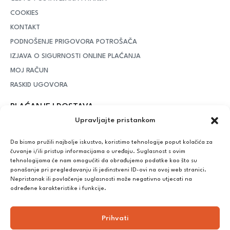
COOKIES
KONTAKT
PODNOŠENJE PRIGOVORA POTROŠAČA
IZJAVA O SIGURNOSTI ONLINE PLAĆANJA
MOJ RAČUN
RASKID UGOVORA
PLAĆANJE I DOSTAVA
Upravljajte pristankom
DPD Kurirska služba
– iznad potrošenih 55 eura dostava je
besplatna, dok je za manje iznose potrebno izdvojiti 5 eura
Da bismo pružili najbolje iskustvo, koristimo tehnologije poput kolačića za
čuvanje i/ili pristup informacijama o uređaju. Suglasnost s ovim
tehnologijama će nam omogućiti da obrađujemo podatke kao što su
ponašanje pri pregledavanju ili jedinstveni ID-ovi na ovoj web stranici.
Plaćanje:
Nepristanak ili povlačenje suglasnosti može negativno utjecati na
Bankovna transakcija, plaćanje prilikom preuzimanja, CorvusPay
određene karakteristike i funkcije.
Prihvati