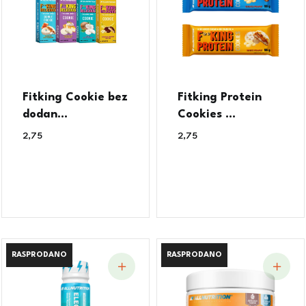
Fitking Cookie bez
Fitking Protein
dodan...
Cookies ...
2,75
€
2,75
€
RASPRODANO
RASPRODANO
RASPRODANO
RASPRODANO