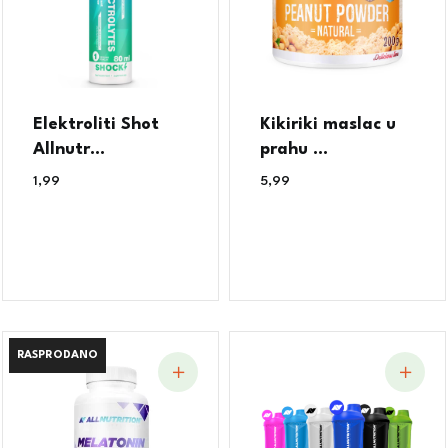
Elektroliti Shot
Kikiriki maslac u
Allnutr...
prahu ...
1,99
€
5,99
€
RASPRODANO
RASPRODANO