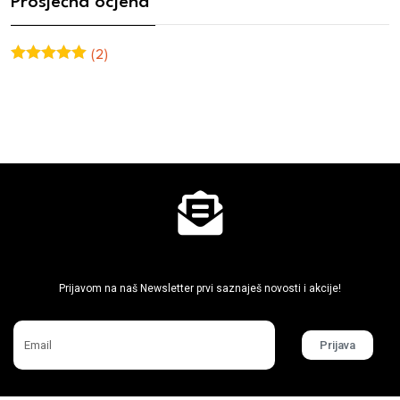
Prosječna ocjena
(2)
Ocjenjeno
5
od 5
Ne propusti super akcije
Prijavom na naš Newsletter prvi saznaješ novosti i akcije!
Prijava