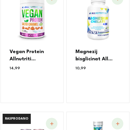
Vegan Protein
Magnezij
Allnutriti...
bisglicinat All...
14,99
€
10,99
€
RASPRODANO
RASPRODANO