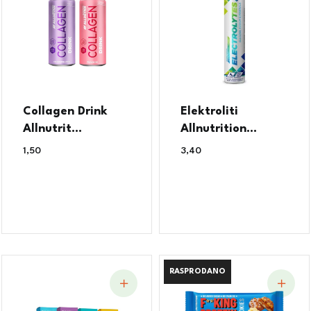
Collagen Drink
Elektroliti
Allnutrit...
Allnutrition...
1,50
€
3,40
€
RASPRODANO
RASPRODANO