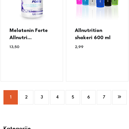
Melatonin Forte
Allnutrition
Allnutri...
shakeri 600 ml
13,50
€
2,99
€
1
2
3
4
5
6
7