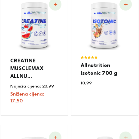
CREATINE
Ocjenjeno
Allnutrition
5.00
MUSCLEMAX
od 5
Isotonic 700 g
ALLNU...
10,99
€
Najniža cijena:
23,99
€
Snižena cijena:
17,50
€