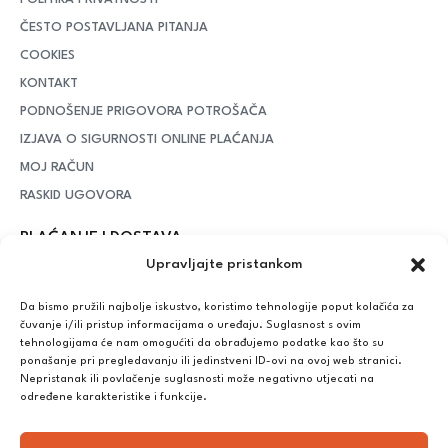
ČESTO POSTAVLJANA PITANJA
COOKIES
KONTAKT
PODNOŠENJE PRIGOVORA POTROŠAČA
IZJAVA O SIGURNOSTI ONLINE PLAĆANJA
MOJ RAČUN
RASKID UGOVORA
PLAĆANJE I DOSTAVA
Upravljajte pristankom
DPD Kurirska služba
– iznad potrošenih 55 eura dostava je
besplatna, dok je za manje iznose potrebno izdvojiti 5 eura
Da bismo pružili najbolje iskustvo, koristimo tehnologije poput kolačića za
čuvanje i/ili pristup informacijama o uređaju. Suglasnost s ovim
tehnologijama će nam omogućiti da obrađujemo podatke kao što su
ponašanje pri pregledavanju ili jedinstveni ID-ovi na ovoj web stranici.
Plaćanje:
Nepristanak ili povlačenje suglasnosti može negativno utjecati na
Bankovna transakcija, plaćanje prilikom preuzimanja, CorvusPay
određene karakteristike i funkcije.