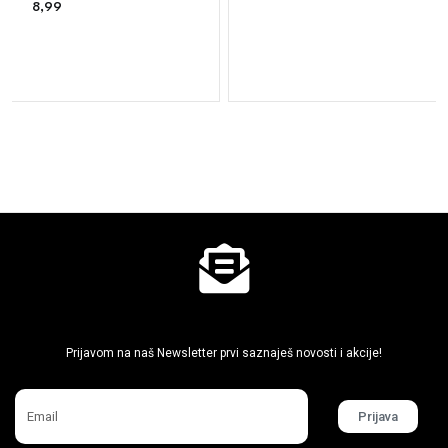
8,99
€
Ne propusti super akcije
Prijavom na naš Newsletter prvi saznaješ novosti i akcije!
Prijava