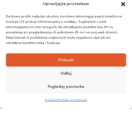
Upravljajte pristankom
RASKID UGOVORA
Da bismo pružili najbolje iskustvo, koristimo tehnologije poput kolačića za
PLAĆANJE I DOSTAVA
čuvanje i/ili pristup informacijama o uređaju. Suglasnost s ovim
tehnologijama će nam omogućiti da obrađujemo podatke kao što su
DPD Kurirska služba
– iznad potrošenih 55 eura dostava je
ponašanje pri pregledavanju ili jedinstveni ID-ovi na ovoj web stranici.
besplatna, dok je za manje iznose potrebno izdvojiti 5 eura
Nepristanak ili povlačenje suglasnosti može negativno utjecati na
određene karakteristike i funkcije.
Plaćanje:
Prihvati
Bankovna transakcija, plaćanje prilikom preuzimanja, CorvusPay
Odbij
Pogledaj postavke
Cookies
Politika privatnosti
©
2025
Nutrikong. Sva prava pridržana. Izrada:
cWebSpace
d.o.o.