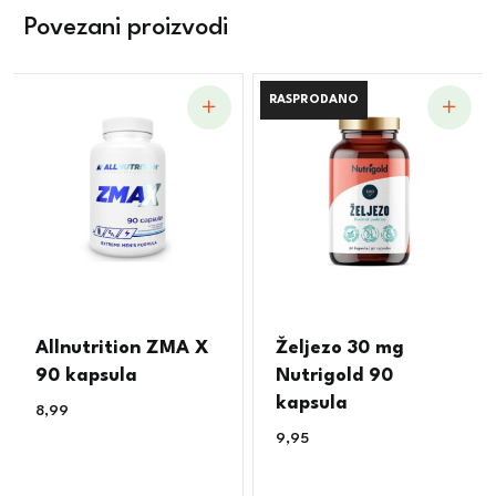
Povezani proizvodi
RASPRODANO
RASPRODANO
Allnutrition ZMA X
Željezo 30 mg
90 kapsula
Nutrigold 90
kapsula
8,99
€
9,95
€