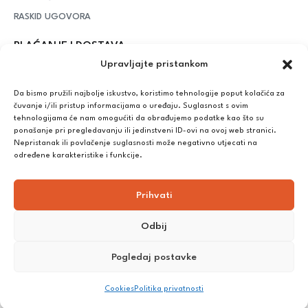
RASKID UGOVORA
PLAĆANJE I DOSTAVA
Upravljajte pristankom
DPD Kurirska služba
– iznad potrošenih 55 eura dostava je
besplatna, dok je za manje iznose potrebno izdvojiti 5 eura
Da bismo pružili najbolje iskustvo, koristimo tehnologije poput kolačića za
čuvanje i/ili pristup informacijama o uređaju. Suglasnost s ovim
tehnologijama će nam omogućiti da obrađujemo podatke kao što su
ponašanje pri pregledavanju ili jedinstveni ID-ovi na ovoj web stranici.
Plaćanje:
Nepristanak ili povlačenje suglasnosti može negativno utjecati na
Bankovna transakcija, plaćanje prilikom preuzimanja, CorvusPay
određene karakteristike i funkcije.
Prihvati
Odbij
Pogledaj postavke
©
2025
Nutrikong. Sva prava pridržana. Izrada:
cWebSpace
Cookies
Politika privatnosti
d.o.o.