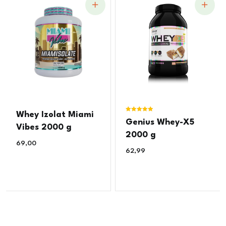
Whey Izolat Miami
Ocjenjeno
Genius Whey-X5
5.00
Vibes 2000 g
od 5
2000 g
69,00
€
62,99
€