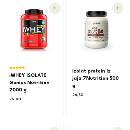
Izolat protein iz
Ocjenjeno
iWHEY ISOLATE
5.00
jaja 7Nutrition 500
od 5
Genius Nutrition
g
2000 g
26,50
€
79,90
€