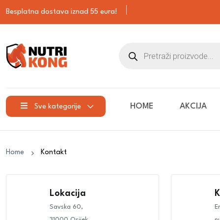
Besplatna dostava iznad 55 eura!
HOME
AKCIJA
Sve kategorije
Home
Kontakt
Lokacija
K
Savska 60,
E
31000 Osijek
n