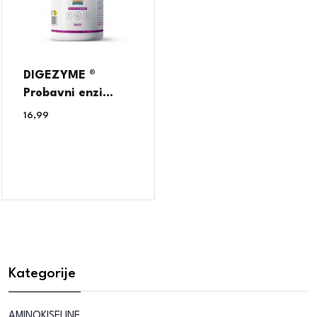
DIGEZYME ®
Probavni enzi...
16,99
€
Kategorije
AMINOKISELINE