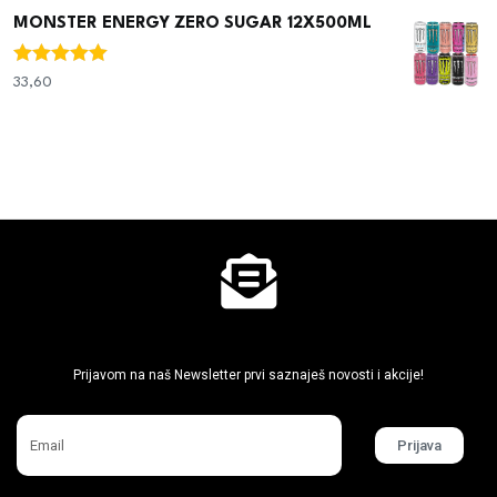
MONSTER ENERGY ZERO SUGAR 12X500ML
Ocjenjeno
33,60
€
5.00
od 5
Ne propusti super akcije
Prijavom na naš Newsletter prvi saznaješ novosti i akcije!
Prijava