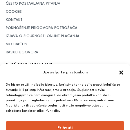
ČESTO POSTAVLJANA PITANJA
COOKIES
KONTAKT
PODNOŠENJE PRIGOVORA POTROŠAČA
IZJAVA O SIGURNOSTI ONLINE PLAĆANJA
MOJ RAČUN
RASKID UGOVORA
PLAĆANJE I DOSTAVA
Upravljajte pristankom
DPD Kurirska služba
– iznad potrošenih 55 eura dostava je
besplatna, dok je za manje iznose potrebno izdvojiti 5 eura
Da bismo pružili najbolje iskustvo, koristimo tehnologije poput kolačića za
čuvanje i/ili pristup informacijama o uređaju. Suglasnost s ovim
tehnologijama će nam omogućiti da obrađujemo podatke kao što su
ponašanje pri pregledavanju ili jedinstveni ID-ovi na ovoj web stranici.
Plaćanje:
Nepristanak ili povlačenje suglasnosti može negativno utjecati na
Bankovna transakcija, plaćanje prilikom preuzimanja, CorvusPay
određene karakteristike i funkcije.
Prihvati