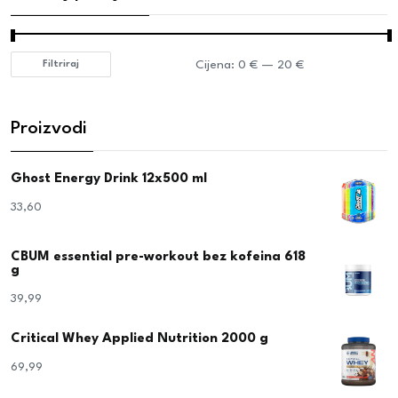
Cijena:
0 €
—
20 €
Filtriraj
Proizvodi
Ghost Energy Drink 12x500 ml
33,60
€
CBUM essential pre-workout bez kofeina 618
g
39,99
€
Critical Whey Applied Nutrition 2000 g
69,99
€