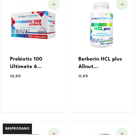
Probiotic 100
Berberin HCL plus
Ultimate 6...
Allnut...
10,99
€
11,99
€
RASPRODANO
RASPRODANO