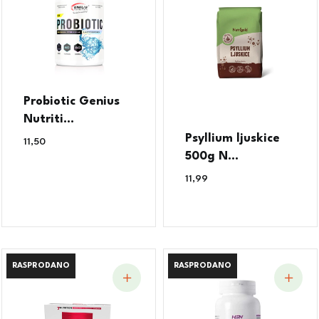
Probiotic Genius
Nutriti...
Psyllium ljuskice
11,50
€
500g N...
11,99
€
RASPRODANO
RASPRODANO
RASPRODANO
RASPRODANO