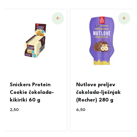
Snickers Protein
Nutlove preljev
Cookie čokolada-
čokolada-lješnjak
kikiriki 60 g
(Rocher) 280 g
2,50
€
6,50
€