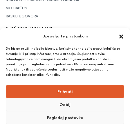
IZJAVA O SIGURNOSTI ONLINE PLAĆANJA
MOJ RAČUN
RASKID UGOVORA
PLAĆANJE I DOSTAVA
Upravljajte pristankom
DPD Kurirska služba
– iznad potrošenih 55 eura dostava je
besplatna, dok je za manje iznose potrebno izdvojiti 5 eura
Da bismo pružili najbolje iskustvo, koristimo tehnologije poput kolačića za
čuvanje i/ili pristup informacijama o uređaju. Suglasnost s ovim
tehnologijama će nam omogućiti da obrađujemo podatke kao što su
ponašanje pri pregledavanju ili jedinstveni ID-ovi na ovoj web stranici.
Plaćanje:
Nepristanak ili povlačenje suglasnosti može negativno utjecati na
Bankovna transakcija, plaćanje prilikom preuzimanja, CorvusPay
određene karakteristike i funkcije.
Prihvati
Odbij
Pogledaj postavke
©
2025
Nutrikong. Sva prava pridržana. Izrada:
cWebSpace