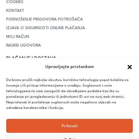
COOKIES
KONTAKT
PODNOŠENJE PRIGOVORA POTROŠAČA
IZJAVA O SIGURNOSTI ONLINE PLAĆANJA
MOJ RAČUN
RASKID UGOVORA
PLAĆANJE I DOSTAVA
Upravljajte pristankom
DPD Kurirska služba
– iznad potrošenih 55 eura dostava je
besplatna, dok je za manje iznose potrebno izdvojiti 5 eura
Da bismo pružili najbolje iskustvo, koristimo tehnologije poput kolačića za
čuvanje i/ili pristup informacijama o uređaju. Suglasnost s ovim
tehnologijama će nam omogućiti da obrađujemo podatke kao što su
ponašanje pri pregledavanju ili jedinstveni ID-ovi na ovoj web stranici.
Plaćanje:
Nepristanak ili povlačenje suglasnosti može negativno utjecati na
Bankovna transakcija, plaćanje prilikom preuzimanja, CorvusPay
određene karakteristike i funkcije.
Prihvati