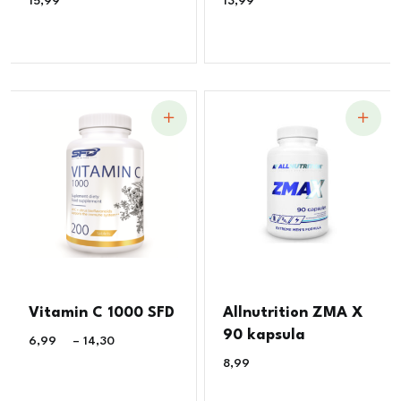
15,99
€
13,99
€
Vitamin C 1000 SFD
Allnutrition ZMA X
90 kapsula
6,99
€
–
14,30
€
8,99
€