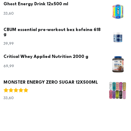
Ghost Energy Drink 12x500 ml
33,60
€
CBUM essential pre-workout bez kofeina 618
g
39,99
€
Critical Whey Applied Nutrition 2000 g
69,99
€
MONSTER ENERGY ZERO SUGAR 12X500ML
Ocjenjeno
33,60
€
5.00
od 5