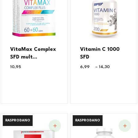
VitaMax Complex
Vitamin C 1000
SFD mult...
SFD
10,95
€
6,99
€
–
14,30
€
RASPRODANO
RASPRODANO
RASPRODANO
RASPRODANO