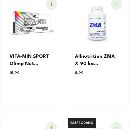
VITA-MIN SPORT
Allnutrition ZMA
Olimp Nut...
X 90 ka...
15,99
€
8,99
€
RASPRODANO
RASPRODANO