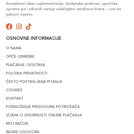
Kompletan izbor suplementacije, dodataka prehrani, sportske
opreme pa i zdravih verzija uobičajeno nezdrave hrane – sve na
jednom mjestu.
OSNOVNE INFORMACIJE
O NAMA
OPĆE ODREDBE
PLAĆANJE I DOSTAVA
POLITIKA PRIVATNOSTI
ČESTO POSTAVLJANA PITANJA
COOKIES
KONTAKT
PODNOŠENJE PRIGOVORA POTROŠAČA
IZJAVA O SIGURNOSTI ONLINE PLAĆANJA
MOJ RAČUN
RASKID UGOVORA