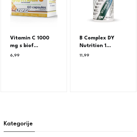
Vitamin C 1000
B Complex DY
mg s biof...
Nutrition 1...
6,99
€
11,99
€
Kategorije