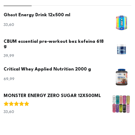
Ghost Energy Drink 12x500 ml
33,60
€
CBUM essential pre-workout bez kofeina 618
g
39,99
€
Critical Whey Applied Nutrition 2000 g
69,99
€
MONSTER ENERGY ZERO SUGAR 12X500ML
Ocjenjeno
33,60
€
5.00
od 5