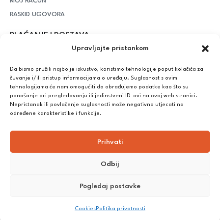
MOJ RAČUN
RASKID UGOVORA
PLAĆANJE I DOSTAVA
Upravljajte pristankom
DPD Kurirska služba
– iznad potrošenih 55 eura dostava je
besplatna, dok je za manje iznose potrebno izdvojiti 5 eura
Da bismo pružili najbolje iskustvo, koristimo tehnologije poput kolačića za
čuvanje i/ili pristup informacijama o uređaju. Suglasnost s ovim
tehnologijama će nam omogućiti da obrađujemo podatke kao što su
ponašanje pri pregledavanju ili jedinstveni ID-ovi na ovoj web stranici.
Plaćanje:
Nepristanak ili povlačenje suglasnosti može negativno utjecati na
Bankovna transakcija, plaćanje prilikom preuzimanja, CorvusPay
određene karakteristike i funkcije.
Prihvati
Odbij
Pogledaj postavke
©
2025
Nutrikong. Sva prava pridržana. Izrada:
cWebSpace
Cookies
Politika privatnosti
d.o.o.