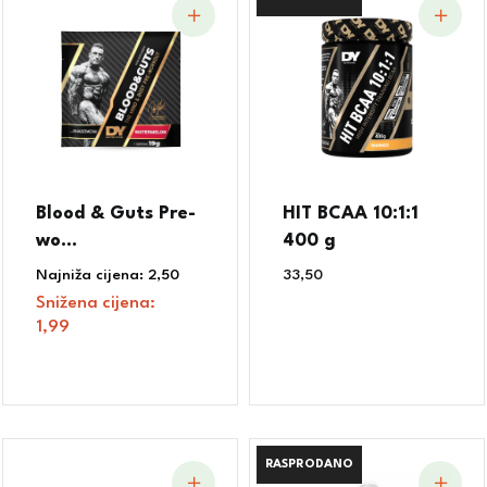
Blood & Guts Pre-
HIT BCAA 10:1:1
wo...
400 g
Najniža cijena:
2,50
€
33,50
€
Snižena cijena:
1,99
€
RASPRODANO
RASPRODANO