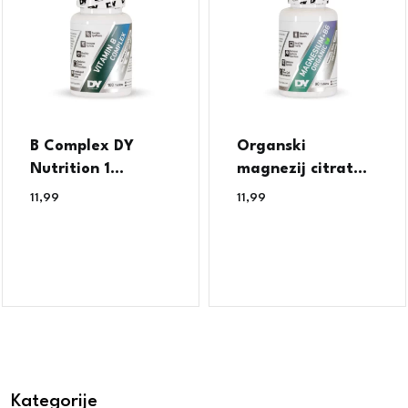
B Complex DY
Organski
Nutrition 1...
magnezij citrat...
11,99
€
11,99
€
Kategorije