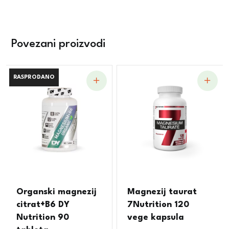
Povezani proizvodi
RASPRODANO
RASPRODANO
Organski magnezij
Magnezij taurat
citrat+B6 DY
7Nutrition 120
Nutrition 90
vege kapsula