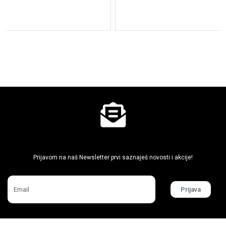
Ne propusti super akcije
Prijavom na naš Newsletter prvi saznaješ novosti i akcije!
Prijava