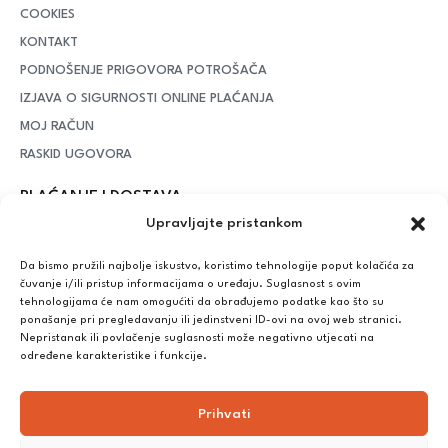
COOKIES
KONTAKT
PODNOŠENJE PRIGOVORA POTROŠAČA
IZJAVA O SIGURNOSTI ONLINE PLAĆANJA
MOJ RAČUN
RASKID UGOVORA
PLAĆANJE I DOSTAVA
Upravljajte pristankom
DPD Kurirska služba
– iznad potrošenih 55 eura dostava je
besplatna, dok je za manje iznose potrebno izdvojiti 5 eura
Da bismo pružili najbolje iskustvo, koristimo tehnologije poput kolačića za
čuvanje i/ili pristup informacijama o uređaju. Suglasnost s ovim
tehnologijama će nam omogućiti da obrađujemo podatke kao što su
ponašanje pri pregledavanju ili jedinstveni ID-ovi na ovoj web stranici.
Plaćanje:
Nepristanak ili povlačenje suglasnosti može negativno utjecati na
Bankovna transakcija, plaćanje prilikom preuzimanja, CorvusPay
određene karakteristike i funkcije.
Prihvati