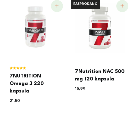
RASPRODANO
RASPRODANO
7Nutrition NAC 500
Ocjenjeno
7NUTRITION
5.00
mg 120 kapsula
od 5
Omega 3 220
15,99
€
kapsula
21,50
€