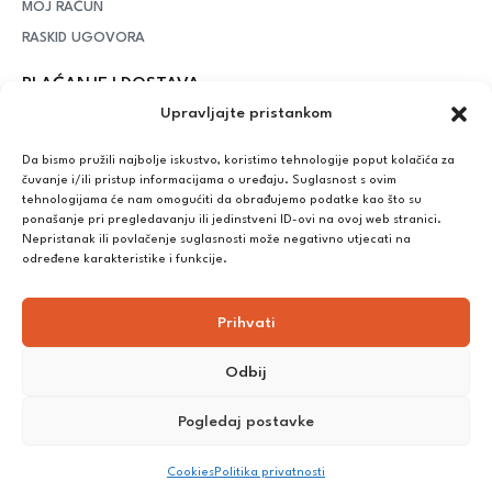
MOJ RAČUN
RASKID UGOVORA
PLAĆANJE I DOSTAVA
Upravljajte pristankom
DPD Kurirska služba
– iznad potrošenih 55 eura dostava je
besplatna, dok je za manje iznose potrebno izdvojiti 5 eura
Da bismo pružili najbolje iskustvo, koristimo tehnologije poput kolačića za
čuvanje i/ili pristup informacijama o uređaju. Suglasnost s ovim
tehnologijama će nam omogućiti da obrađujemo podatke kao što su
ponašanje pri pregledavanju ili jedinstveni ID-ovi na ovoj web stranici.
Plaćanje:
Nepristanak ili povlačenje suglasnosti može negativno utjecati na
Bankovna transakcija, plaćanje prilikom preuzimanja, CorvusPay
određene karakteristike i funkcije.
Prihvati
Odbij
Pogledaj postavke
©
2025
Nutrikong. Sva prava pridržana. Izrada:
cWebSpace
Cookies
Politika privatnosti
d.o.o.