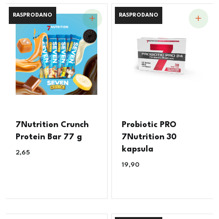
RASPRODANO
RASPRODANO
RASPRODANO
RASPRODANO
7Nutrition Crunch
Probiotic PRO
Protein Bar 77 g
7Nutrition 30
kapsula
2,65
€
19,90
€