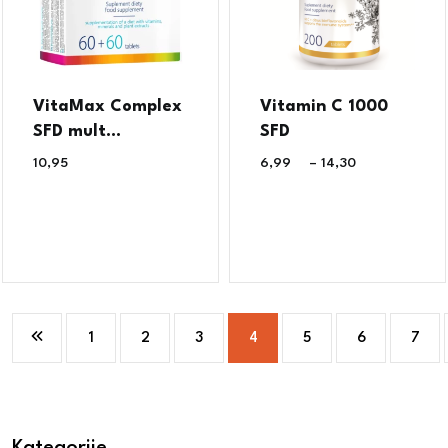
VitaMax Complex
Vitamin C 1000
SFD mult...
SFD
10,95
€
6,99
€
–
14,30
€
1
2
3
4
5
6
7