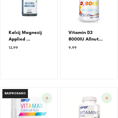
Kalcij Magnezij
Vitamin D3
Applied ...
8000IU Allnut...
12,99
€
9,99
€
RASPRODANO
RASPRODANO