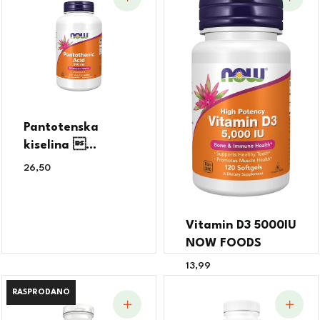
Pantotenska
kiselina ...
26,50
€
Vitamin D3 5000IU
NOW FOODS
13,99
€
RASPRODANO
RASPRODANO