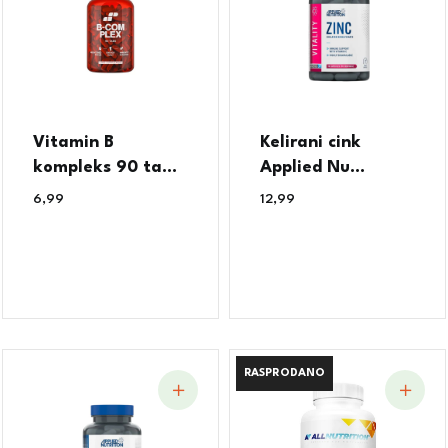
Vitamin B
Kelirani cink
kompleks 90 ta...
Applied Nu...
6,99
€
12,99
€
RASPRODANO
RASPRODANO