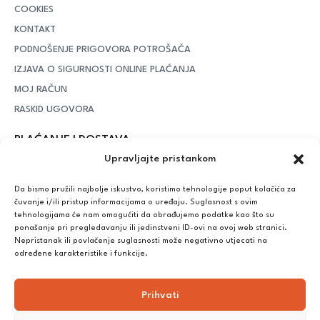
COOKIES
KONTAKT
PODNOŠENJE PRIGOVORA POTROŠAČA
IZJAVA O SIGURNOSTI ONLINE PLAĆANJA
MOJ RAČUN
RASKID UGOVORA
PLAĆANJE I DOSTAVA
Upravljajte pristankom
DPD Kurirska služba
– iznad potrošenih 55 eura dostava je
besplatna, dok je za manje iznose potrebno izdvojiti 5 eura
Da bismo pružili najbolje iskustvo, koristimo tehnologije poput kolačića za
čuvanje i/ili pristup informacijama o uređaju. Suglasnost s ovim
tehnologijama će nam omogućiti da obrađujemo podatke kao što su
ponašanje pri pregledavanju ili jedinstveni ID-ovi na ovoj web stranici.
Plaćanje:
Nepristanak ili povlačenje suglasnosti može negativno utjecati na
Bankovna transakcija, plaćanje prilikom preuzimanja, CorvusPay
određene karakteristike i funkcije.
Prihvati