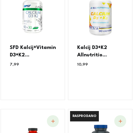
SFD Kalcij+Vitamin
Kalcij D3+K2
D3+K2...
Allnutritio...
7,99
€
10,99
€
RASPRODANO
RASPRODANO