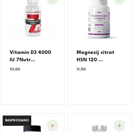
Vitamin D3 4000
Magnezij citrat
IU 7Nutr...
HSN 120 ...
10,50
€
11,50
€
RASPRODANO
RASPRODANO