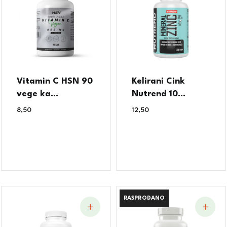
Vitamin C HSN 90
Kelirani Cink
vege ka...
Nutrend 10...
8,50
€
12,50
€
RASPRODANO
RASPRODANO