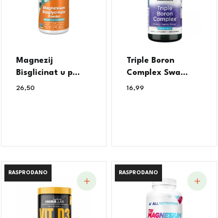
Magnezij
Triple Boron
Bisglicinat u p...
Complex Swa...
26,50
€
16,99
€
RASPRODANO
RASPRODANO
RASPRODANO
RASPRODANO