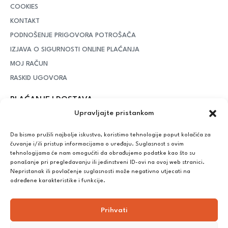
COOKIES
KONTAKT
PODNOŠENJE PRIGOVORA POTROŠAČA
IZJAVA O SIGURNOSTI ONLINE PLAĆANJA
MOJ RAČUN
RASKID UGOVORA
PLAĆANJE I DOSTAVA
Upravljajte pristankom
DPD Kurirska služba
– iznad potrošenih 55 eura dostava je
besplatna, dok je za manje iznose potrebno izdvojiti 5 eura
Da bismo pružili najbolje iskustvo, koristimo tehnologije poput kolačića za
čuvanje i/ili pristup informacijama o uređaju. Suglasnost s ovim
tehnologijama će nam omogućiti da obrađujemo podatke kao što su
ponašanje pri pregledavanju ili jedinstveni ID-ovi na ovoj web stranici.
Plaćanje:
Nepristanak ili povlačenje suglasnosti može negativno utjecati na
Bankovna transakcija, plaćanje prilikom preuzimanja, CorvusPay
određene karakteristike i funkcije.
Prihvati