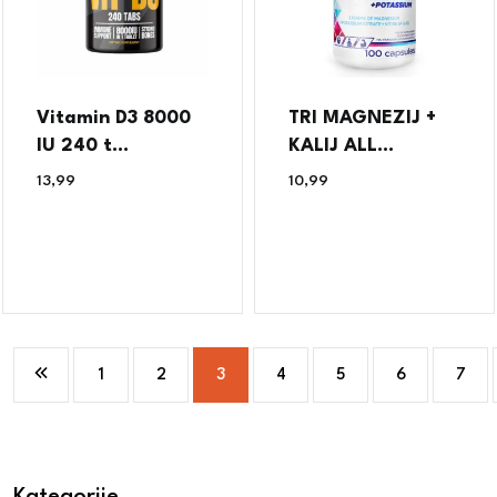
Vitamin D3 8000
TRI MAGNEZIJ +
IU 240 t...
KALIJ ALL...
13,99
€
10,99
€
1
2
3
4
5
6
7