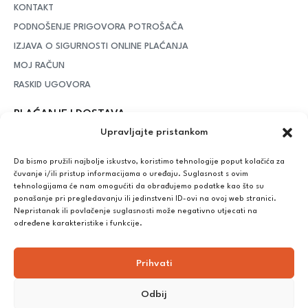
KONTAKT
PODNOŠENJE PRIGOVORA POTROŠAČA
IZJAVA O SIGURNOSTI ONLINE PLAĆANJA
MOJ RAČUN
RASKID UGOVORA
PLAĆANJE I DOSTAVA
Upravljajte pristankom
DPD Kurirska služba
– iznad potrošenih 55 eura dostava je
besplatna, dok je za manje iznose potrebno izdvojiti 5 eura
Da bismo pružili najbolje iskustvo, koristimo tehnologije poput kolačića za
čuvanje i/ili pristup informacijama o uređaju. Suglasnost s ovim
tehnologijama će nam omogućiti da obrađujemo podatke kao što su
ponašanje pri pregledavanju ili jedinstveni ID-ovi na ovoj web stranici.
Plaćanje:
Nepristanak ili povlačenje suglasnosti može negativno utjecati na
Bankovna transakcija, plaćanje prilikom preuzimanja, CorvusPay
određene karakteristike i funkcije.
Prihvati
Odbij