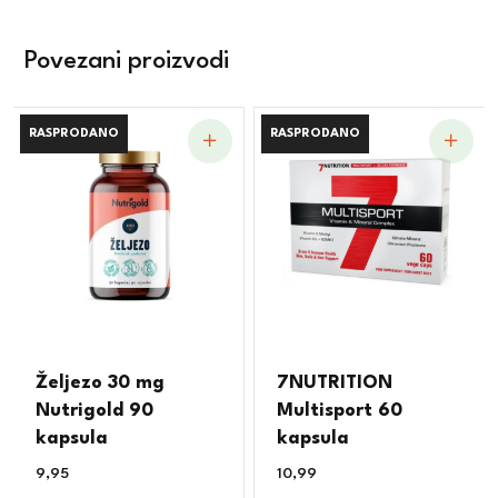
Povezani proizvodi
RASPRODANO
RASPRODANO
RASPRODANO
RASPRODANO
Željezo 30 mg
7NUTRITION
Nutrigold 90
Multisport 60
kapsula
kapsula
9,95
€
10,99
€