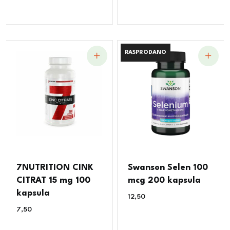
RASPRODANO
RASPRODANO
7NUTRITION CINK
Swanson Selen 100
CITRAT 15 mg 100
mcg 200 kapsula
kapsula
12,50
€
7,50
€