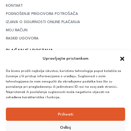
KONTAKT
PODNOŠENJE PRIGOVORA POTROŠAČA
IZJAVA O SIGURNOSTI ONLINE PLAĆANJA
MOJ RAČUN
RASKID UGOVORA
PLAĆANJE I DOSTAVA
Upravljajte pristankom
DPD Kurirska služba
– iznad potrošenih 55 eura dostava je
besplatna, dok je za manje iznose potrebno izdvojiti 5 eura
Da bismo pružili najbolje iskustvo, koristimo tehnologije poput kolačića za
čuvanje i/ili pristup informacijama o uređaju. Suglasnost s ovim
tehnologijama će nam omogućiti da obrađujemo podatke kao što su
ponašanje pri pregledavanju ili jedinstveni ID-ovi na ovoj web stranici.
Plaćanje:
Nepristanak ili povlačenje suglasnosti može negativno utjecati na
Bankovna transakcija, plaćanje prilikom preuzimanja, CorvusPay
određene karakteristike i funkcije.
Prihvati
Odbij