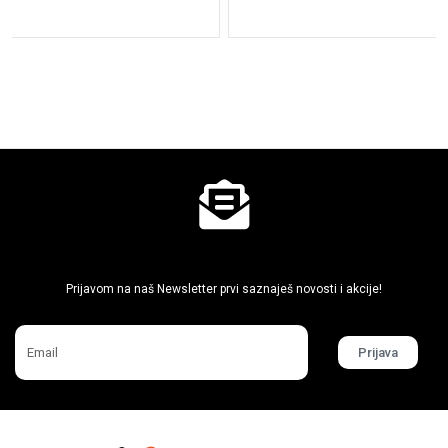
Ne propusti super akcije
Prijavom na naš Newsletter prvi saznaješ novosti i akcije!
Prijava