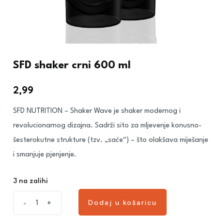
SFD shaker crni 600 ml
2,99
€
SFD NUTRITION – Shaker Wave je shaker modernog i
revolucionarnog dizajna. Sadrži sito za mljevenje konusno-
šesterokutne strukture (tzv. „saće“) – što olakšava miješanje
i smanjuje pjenjenje.
3 na zalihi
Dodaj u košaricu
-
+
Dodaj u košaricu