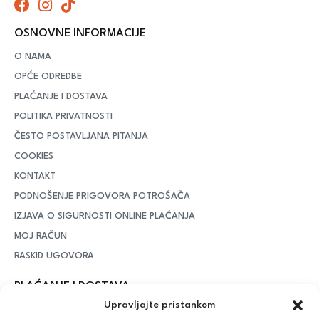
OSNOVNE INFORMACIJE
O NAMA
OPĆE ODREDBE
PLAĆANJE I DOSTAVA
POLITIKA PRIVATNOSTI
ČESTO POSTAVLJANA PITANJA
COOKIES
KONTAKT
PODNOŠENJE PRIGOVORA POTROŠAČA
IZJAVA O SIGURNOSTI ONLINE PLAĆANJA
MOJ RAČUN
RASKID UGOVORA
PLAĆANJE I DOSTAVA
Upravljajte pristankom
DPD Kurirska služba
– iznad potrošenih 55 eura dostava je