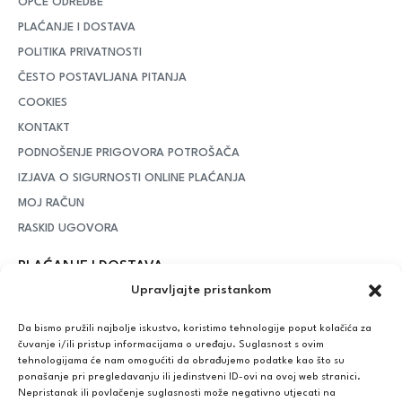
OPĆE ODREDBE
PLAĆANJE I DOSTAVA
POLITIKA PRIVATNOSTI
ČESTO POSTAVLJANA PITANJA
COOKIES
KONTAKT
PODNOŠENJE PRIGOVORA POTROŠAČA
IZJAVA O SIGURNOSTI ONLINE PLAĆANJA
MOJ RAČUN
RASKID UGOVORA
PLAĆANJE I DOSTAVA
Upravljajte pristankom
DPD Kurirska služba
– iznad potrošenih 55 eura dostava je
besplatna, dok je za manje iznose potrebno izdvojiti 5 eura
Da bismo pružili najbolje iskustvo, koristimo tehnologije poput kolačića za
čuvanje i/ili pristup informacijama o uređaju. Suglasnost s ovim
tehnologijama će nam omogućiti da obrađujemo podatke kao što su
ponašanje pri pregledavanju ili jedinstveni ID-ovi na ovoj web stranici.
Plaćanje:
Nepristanak ili povlačenje suglasnosti može negativno utjecati na
Bankovna transakcija, plaćanje prilikom preuzimanja, CorvusPay