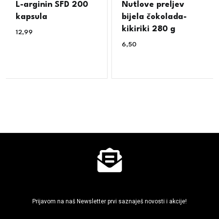
L-arginin SFD 200
Nutlove preljev
kapsula
bijela čokolada-
kikiriki 280 g
12,99
€
6,50
€
Ne propusti super akcije
Prijavom na naš Newsletter prvi saznaješ novosti i akcije!