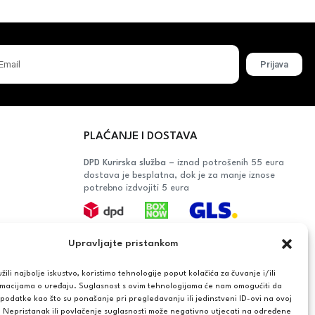
Prijava
PLAĆANJE I DOSTAVA
DPD Kurirska služba
– iznad potrošenih 55 eura
dostava je besplatna, dok je za manje iznose
potrebno izdvojiti 5 eura
Plaćanje:
Upravljajte pristankom
Bankovna transakcija, plaćanje prilikom
preuzimanja, CorvusPay
ili najbolje iskustvo, koristimo tehnologije poput kolačića za čuvanje i/ili
rmacijama o uređaju. Suglasnost s ovim tehnologijama će nam omogućiti da
OŠAČA
odatke kao što su ponašanje pri pregledavanju ili jedinstveni ID-ovi na ovoj
. Nepristanak ili povlačenje suglasnosti može negativno utjecati na određene