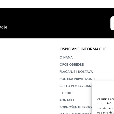
cije!
OSNOVNE INFORMACIJE
O NAMA
OPĆE ODREDBE
PLAĆANJE I DOSTAVA
POLITIKA PRIVATNOSTI
ČESTO POSTAVLJANA PITANJA
COOKIES
Da bismo pruž
KONTAKT
pristup info
PODNOŠENJE PRIGOVORA POTR
obrađujemo p
web stranici