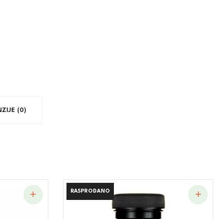
ZIJE (0)
RASPRODANO
RASPRODANO