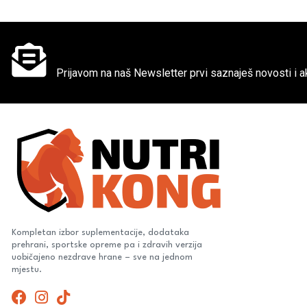
Ne propusti super akcije
Prijavom na naš Newsletter prvi saznaješ novosti i ak
Kompletan izbor suplementacije, dodataka
prehrani, sportske opreme pa i zdravih verzija
uobičajeno nezdrave hrane – sve na jednom
mjestu.