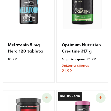
Melatonin 5 mg
Optimum Nutrition
Hero 120 tableta
Creatine 317 g
10,99
€
Najniža cijena:
31,99
€
Snižena cijena:
21,99
€
RASPRODANO
RASPRODANO