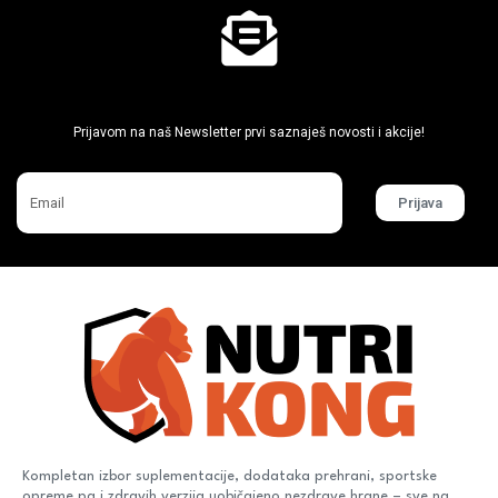
Ne propusti super akcije
Prijavom na naš Newsletter prvi saznaješ novosti i akcije!
Prijava
Kompletan izbor suplementacije, dodataka prehrani, sportske
opreme pa i zdravih verzija uobičajeno nezdrave hrane – sve na