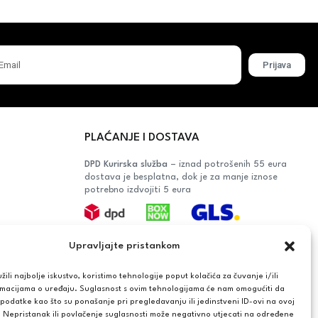
Prijava
PLAĆANJE I DOSTAVA
DPD Kurirska služba
– iznad potrošenih 55 eura
dostava je besplatna, dok je za manje iznose
potrebno izdvojiti 5 eura
Plaćanje:
Upravljajte pristankom
Bankovna transakcija, plaćanje prilikom
preuzimanja, CorvusPay
ili najbolje iskustvo, koristimo tehnologije poput kolačića za čuvanje i/ili
rmacijama o uređaju. Suglasnost s ovim tehnologijama će nam omogućiti da
OŠAČA
odatke kao što su ponašanje pri pregledavanju ili jedinstveni ID-ovi na ovoj
. Nepristanak ili povlačenje suglasnosti može negativno utjecati na određene