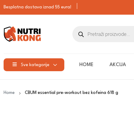
Besplatna dostava iznad 55 eura!
HOME
AKCIJA
Sve kategorije
Home
CBUM essential pre-workout bez kofeina 618 g