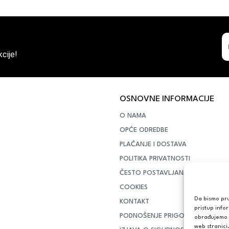
cije!
OSNOVNE INFORMACIJE
O NAMA
OPĆE ODREDBE
PLAĆANJE I DOSTAVA
POLITIKA PRIVATNOSTI
ČESTO POSTAVLJANA PITANJA
COOKIES
Da bismo pruž
KONTAKT
pristup info
PODNOŠENJE PRIGOVORA POTR
obrađujemo p
web stranici