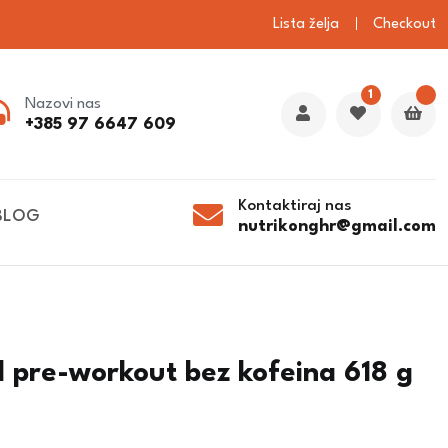
Lista želja
Checkout
1
Nazovi nas
+385 97 6647 609
Kontaktiraj nas
BLOG
nutrikonghr@gmail.com
 pre-workout bez kofeina 618 g