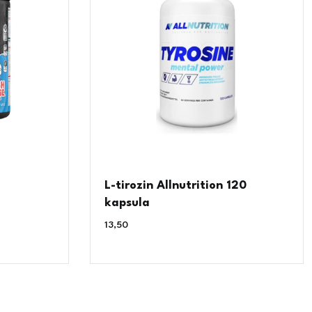
L-tirozin Allnutrition 120
kapsula
13,50
€