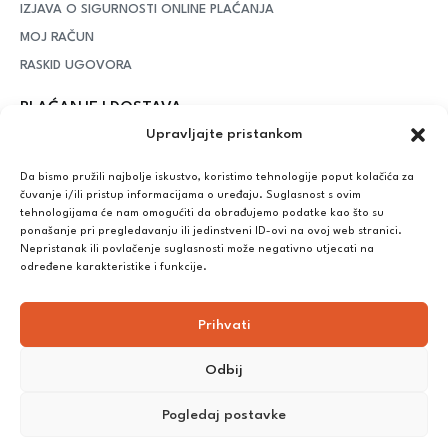
IZJAVA O SIGURNOSTI ONLINE PLAĆANJA
MOJ RAČUN
RASKID UGOVORA
PLAĆANJE I DOSTAVA
Upravljajte pristankom
DPD Kurirska služba
– iznad potrošenih 55 eura dostava je
besplatna, dok je za manje iznose potrebno izdvojiti 5 eura
Da bismo pružili najbolje iskustvo, koristimo tehnologije poput kolačića za
čuvanje i/ili pristup informacijama o uređaju. Suglasnost s ovim
tehnologijama će nam omogućiti da obrađujemo podatke kao što su
ponašanje pri pregledavanju ili jedinstveni ID-ovi na ovoj web stranici.
Plaćanje:
Nepristanak ili povlačenje suglasnosti može negativno utjecati na
Bankovna transakcija, plaćanje prilikom preuzimanja, CorvusPay
određene karakteristike i funkcije.
Prihvati
Odbij
Pogledaj postavke
©
2025
Nutrikong. Sva prava pridržana. Izrada:
cWebSpace