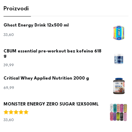
Proizvodi
Ghost Energy Drink 12x500 ml
33,60
€
CBUM essential pre-workout bez kofeina 618
g
39,99
€
Critical Whey Applied Nutrition 2000 g
69,99
€
MONSTER ENERGY ZERO SUGAR 12X500ML
Ocjenjeno
33,60
€
5.00
od 5