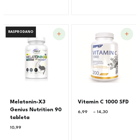
RASPRODANO
RASPRODANO
Melatonin-X3
Vitamin C 1000 SFD
Genius Nutrition 90
6,99
€
–
14,30
€
tableta
10,99
€