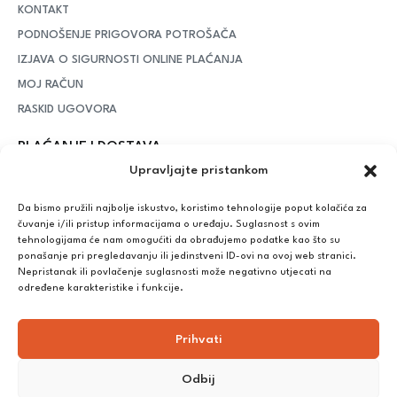
KONTAKT
PODNOŠENJE PRIGOVORA POTROŠAČA
IZJAVA O SIGURNOSTI ONLINE PLAĆANJA
MOJ RAČUN
RASKID UGOVORA
PLAĆANJE I DOSTAVA
Upravljajte pristankom
DPD Kurirska služba
– iznad potrošenih 55 eura dostava je
besplatna, dok je za manje iznose potrebno izdvojiti 5 eura
Da bismo pružili najbolje iskustvo, koristimo tehnologije poput kolačića za
čuvanje i/ili pristup informacijama o uređaju. Suglasnost s ovim
tehnologijama će nam omogućiti da obrađujemo podatke kao što su
ponašanje pri pregledavanju ili jedinstveni ID-ovi na ovoj web stranici.
Plaćanje:
Nepristanak ili povlačenje suglasnosti može negativno utjecati na
Bankovna transakcija, plaćanje prilikom preuzimanja, CorvusPay
određene karakteristike i funkcije.
Prihvati
Odbij