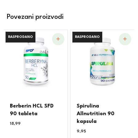
Povezani proizvodi
RASPRODANO
RASPRODANO
RASPRODANO
RASPRODANO
Berberin HCL SFD
Spirulina
90 tableta
Allnutrition 90
kapsula
18,99
€
9,95
€