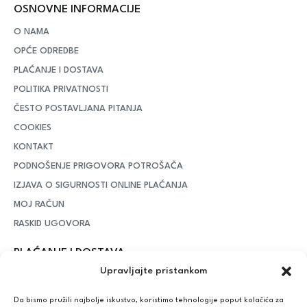
OSNOVNE INFORMACIJE
O NAMA
OPĆE ODREDBE
PLAĆANJE I DOSTAVA
POLITIKA PRIVATNOSTI
ČESTO POSTAVLJANA PITANJA
COOKIES
KONTAKT
PODNOŠENJE PRIGOVORA POTROŠAČA
IZJAVA O SIGURNOSTI ONLINE PLAĆANJA
MOJ RAČUN
RASKID UGOVORA
PLAĆANJE I DOSTAVA
Upravljajte pristankom
DPD Kurirska služba
– iznad potrošenih 55 eura dostava je
besplatna, dok je za manje iznose potrebno izdvojiti 5 eura
Da bismo pružili najbolje iskustvo, koristimo tehnologije poput kolačića za