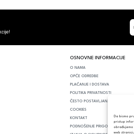
cije!
OSNOVNE INFORMACIJE
O NAMA
OPĆE ODREDBE
PLAĆANJE I DOSTAVA
POLITIKA PRIVATNOSTI
ČESTO POSTAVLJANA PITANJA
COOKIES
Da bismo pruž
KONTAKT
pristup info
PODNOŠENJE PRIGOVORA POTR
obrađujemo p
web stranici