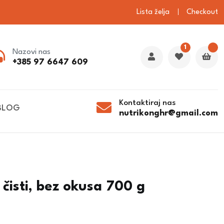
Lista želja
Checkout
1
Nazovi nas
+385 97 6647 609
Kontaktiraj nas
BLOG
nutrikonghr@gmail.com
čisti, bez okusa 700 g