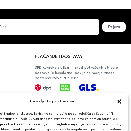
Prijava
PLAĆANJE I DOSTAVA
DPD Kurirska služba
– iznad potrošenih 55 eura
dostava je besplatna, dok je za manje iznose
potrebno izdvojiti 5 eura
Plaćanje:
Upravljajte pristankom
Bankovna transakcija, plaćanje prilikom
preuzimanja, CorvusPay
ili najbolje iskustvo, koristimo tehnologije poput kolačića za čuvanje i/ili
rmacijama o uređaju. Suglasnost s ovim tehnologijama će nam omogućiti da
OŠAČA
odatke kao što su ponašanje pri pregledavanju ili jedinstveni ID-ovi na ovoj
. Nepristanak ili povlačenje suglasnosti može negativno utjecati na određene