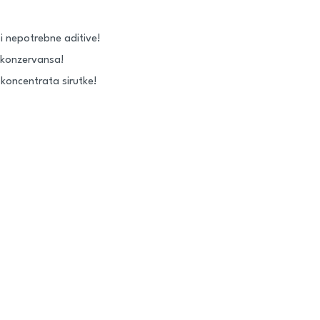
 i nepotrebne aditive!
i konzervansa!
 koncentrata sirutke!