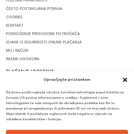
POLITIKA PRIVATNOSTI
ČESTO POSTAVLJANA PITANJA
COOKIES
KONTAKT
PODNOŠENJE PRIGOVORA POTROŠAČA
IZJAVA O SIGURNOSTI ONLINE PLAĆANJA
MOJ RAČUN
RASKID UGOVORA
PLAĆANJE I DOSTAVA
Upravljajte pristankom
DPD Kurirska služba
– iznad potrošenih 55 eura dostava je
besplatna, dok je za manje iznose potrebno izdvojiti 5 eura
Da bismo pružili najbolje iskustvo, koristimo tehnologije poput kolačića za
čuvanje i/ili pristup informacijama o uređaju. Suglasnost s ovim
tehnologijama će nam omogućiti da obrađujemo podatke kao što su
ponašanje pri pregledavanju ili jedinstveni ID-ovi na ovoj web stranici.
Plaćanje:
Nepristanak ili povlačenje suglasnosti može negativno utjecati na
Bankovna transakcija, plaćanje prilikom preuzimanja, CorvusPay
određene karakteristike i funkcije.