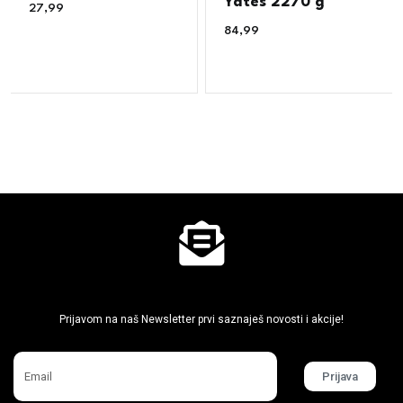
Yates 2270 g
27,99
€
84,99
€
Ne propusti super akcije
Prijavom na naš Newsletter prvi saznaješ novosti i akcije!
Prijava