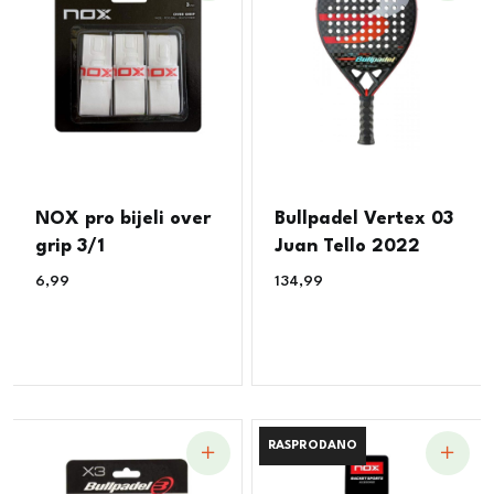
NOX pro bijeli over
Bullpadel Vertex 03
grip 3/1
Juan Tello 2022
6,99
€
134,99
€
RASPRODANO
RASPRODANO