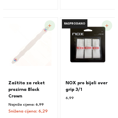
RASPRODANO
RASPRODANO
Zaštita za reket
NOX pro bijeli over
prozirna Black
grip 3/1
Crown
6,99
€
Najniža cijena:
6,99
€
Snižena cijena:
6,29
€