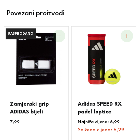
Povezani proizvodi
RASPRODANO
RASPRODANO
Zamjenski grip
Adidas SPEED RX
ADIDAS bijeli
padel loptice
7,99
€
Najniža cijena:
6,99
€
Snižena cijena:
6,29
€