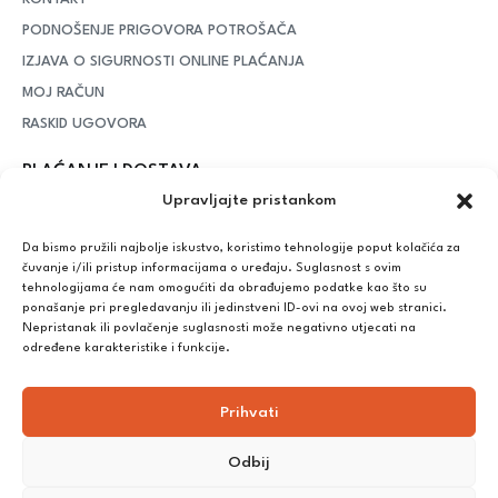
PODNOŠENJE PRIGOVORA POTROŠAČA
IZJAVA O SIGURNOSTI ONLINE PLAĆANJA
MOJ RAČUN
RASKID UGOVORA
PLAĆANJE I DOSTAVA
Upravljajte pristankom
DPD Kurirska služba
– iznad potrošenih 55 eura dostava je
besplatna, dok je za manje iznose potrebno izdvojiti 5 eura
Da bismo pružili najbolje iskustvo, koristimo tehnologije poput kolačića za
čuvanje i/ili pristup informacijama o uređaju. Suglasnost s ovim
tehnologijama će nam omogućiti da obrađujemo podatke kao što su
ponašanje pri pregledavanju ili jedinstveni ID-ovi na ovoj web stranici.
Plaćanje:
Nepristanak ili povlačenje suglasnosti može negativno utjecati na
Bankovna transakcija, plaćanje prilikom preuzimanja, CorvusPay
određene karakteristike i funkcije.
Prihvati
Odbij