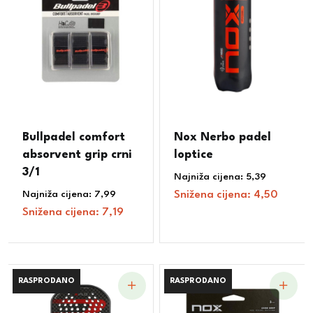
Bullpadel comfort
Nox Nerbo padel
absorvent grip crni
loptice
3/1
Najniža cijena:
5,39
€
Najniža cijena:
7,99
€
Snižena cijena:
4,50
€
Snižena cijena:
7,19
€
RASPRODANO
RASPRODANO
RASPRODANO
RASPRODANO