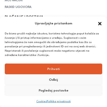
MOJ RAČUN
RASKID UGOVORA
PLAĆANJE I DOSTAVA
Upravljajte pristankom
DPD Kurirska služba
– iznad potrošenih 55 eura dostava je
besplatna, dok je za manje iznose potrebno izdvojiti 5 eura
Da bismo pružili najbolje iskustvo, koristimo tehnologije poput kolačića za
čuvanje i/ili pristup informacijama o uređaju. Suglasnost s ovim
tehnologijama će nam omogućiti da obrađujemo podatke kao što su
ponašanje pri pregledavanju ili jedinstveni ID-ovi na ovoj web stranici.
Plaćanje:
Nepristanak ili povlačenje suglasnosti može negativno utjecati na
Bankovna transakcija, plaćanje prilikom preuzimanja, CorvusPay
određene karakteristike i funkcije.
Prihvati
Odbij
Pogledaj postavke
©
2025
Nutrikong. Sva prava pridržana. Izrada:
cWebSpace
Cookies
Politika privatnosti
d.o.o.