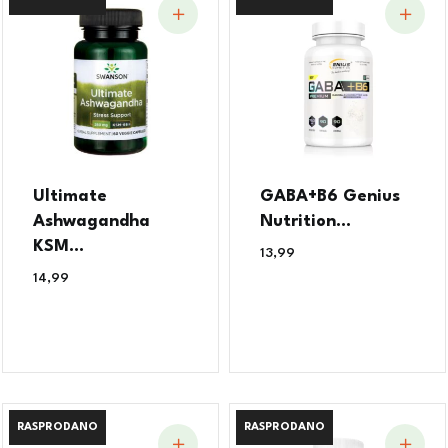
Ultimate
GABA+B6 Genius
Ashwagandha
Nutrition...
KSM...
13,99
€
14,99
€
RASPRODANO
RASPRODANO
RASPRODANO
RASPRODANO