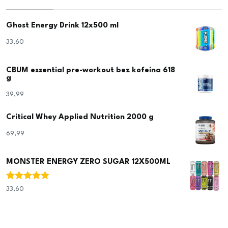
Ghost Energy Drink 12x500 ml
33,60
€
CBUM essential pre-workout bez kofeina 618
g
39,99
€
Critical Whey Applied Nutrition 2000 g
69,99
€
MONSTER ENERGY ZERO SUGAR 12X500ML
Ocjenjeno
33,60
€
5.00
od 5