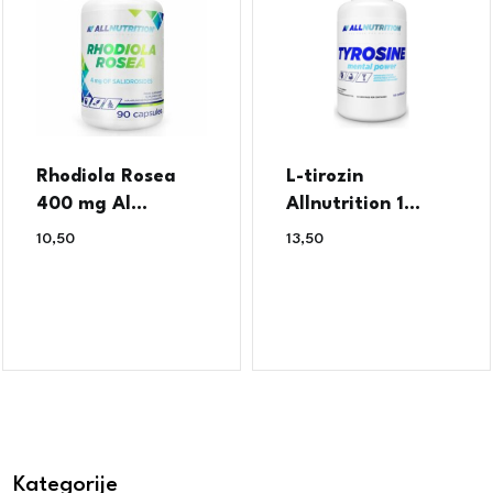
Rhodiola Rosea
L-tirozin
400 mg Al...
Allnutrition 1...
10,50
€
13,50
€
Kategorije