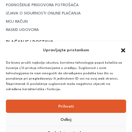
PODNOŠENJE PRIGOVORA POTROŠAČA
IZJAVA O SIGURNOSTI ONLINE PLAĆANJA
MOJ RAČUN
RASKID UGOVORA
PLAĆANJE I DOSTAVA
Upravljajte pristankom
DPD Kurirska služba
– iznad potrošenih 55 eura dostava je
besplatna, dok je za manje iznose potrebno izdvojiti 5 eura
Da bismo pružili najbolje iskustvo, koristimo tehnologije poput kolačića za
čuvanje i/ili pristup informacijama o uređaju. Suglasnost s ovim
tehnologijama će nam omogućiti da obrađujemo podatke kao što su
ponašanje pri pregledavanju ili jedinstveni ID-ovi na ovoj web stranici.
Plaćanje:
Nepristanak ili povlačenje suglasnosti može negativno utjecati na
Bankovna transakcija, plaćanje prilikom preuzimanja, CorvusPay
određene karakteristike i funkcije.
Prihvati
Odbij