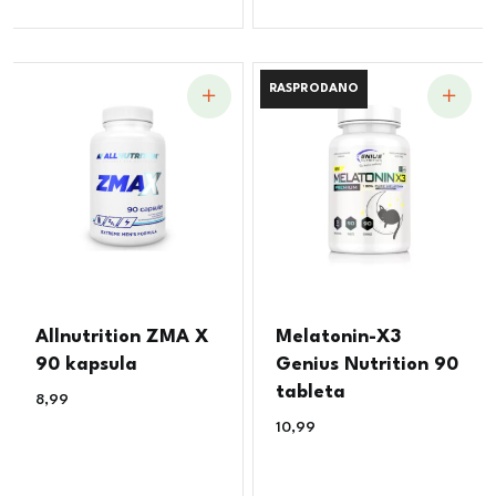
RASPRODANO
RASPRODANO
Allnutrition ZMA X
Melatonin-X3
90 kapsula
Genius Nutrition 90
tableta
8,99
€
10,99
€