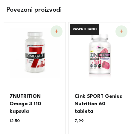
Povezani proizvodi
RASPRODANO
RASPRODANO
7NUTRITION
Cink SPORT Genius
Omega 3 110
Nutrition 60
kapsula
tableta
12,50
€
7,99
€