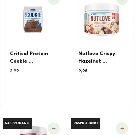
Critical Protein
Nutlove Crispy
Cookie ...
Hazelnut ...
2,99
€
9,95
€
RASPRODANO
RASPRODANO
RASPRODANO
RASPRODANO