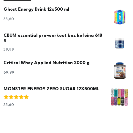
Ghost Energy Drink 12x500 ml
33,60
€
CBUM essential pre-workout bez kofeina 618
g
39,99
€
Critical Whey Applied Nutrition 2000 g
69,99
€
MONSTER ENERGY ZERO SUGAR 12X500ML
Ocjenjeno
33,60
€
5.00
od 5