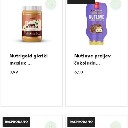
Nutrigold glatki
Nutlove preljev
maslac ...
čokolada...
8,99
€
6,50
€
RASPRODANO
RASPRODANO
RASPRODANO
RASPRODANO