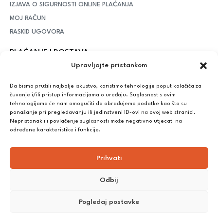
IZJAVA O SIGURNOSTI ONLINE PLAĆANJA
MOJ RAČUN
RASKID UGOVORA
PLAĆANJE I DOSTAVA
Upravljajte pristankom
DPD Kurirska služba
– iznad potrošenih 55 eura dostava je
besplatna, dok je za manje iznose potrebno izdvojiti 5 eura
Da bismo pružili najbolje iskustvo, koristimo tehnologije poput kolačića za
čuvanje i/ili pristup informacijama o uređaju. Suglasnost s ovim
tehnologijama će nam omogućiti da obrađujemo podatke kao što su
ponašanje pri pregledavanju ili jedinstveni ID-ovi na ovoj web stranici.
Plaćanje:
Nepristanak ili povlačenje suglasnosti može negativno utjecati na
Bankovna transakcija, plaćanje prilikom preuzimanja, CorvusPay
određene karakteristike i funkcije.
Prihvati
Odbij
Pogledaj postavke
©
2025
Nutrikong. Sva prava pridržana. Izrada:
cWebSpace