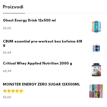
Proizvodi
Ghost Energy Drink 12x500 ml
33,60
€
CBUM essential pre-workout bez kofeina 618
g
39,99
€
Critical Whey Applied Nutrition 2000 g
69,99
€
MONSTER ENERGY ZERO SUGAR 12X500ML
Ocjenjeno
33,60
€
5.00
od 5