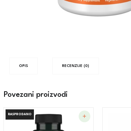
OPIS
RECENZIJE (0)
Povezani proizvodi
RASPRODANO
RASPRODANO