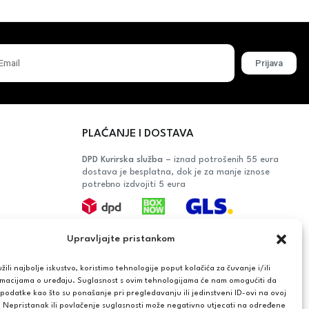
Prijava
PLAĆANJE I DOSTAVA
DPD Kurirska služba
– iznad potrošenih 55 eura
dostava je besplatna, dok je za manje iznose
potrebno izdvojiti 5 eura
Plaćanje:
Upravljajte pristankom
Bankovna transakcija, plaćanje prilikom
preuzimanja, CorvusPay
ili najbolje iskustvo, koristimo tehnologije poput kolačića za čuvanje i/ili
rmacijama o uređaju. Suglasnost s ovim tehnologijama će nam omogućiti da
OŠAČA
odatke kao što su ponašanje pri pregledavanju ili jedinstveni ID-ovi na ovoj
. Nepristanak ili povlačenje suglasnosti može negativno utjecati na određene