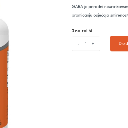
GABA je prirodni neurotransmit
promicanju osjećaja smirenost
3 na zalihi
Dod
-
+
Dod