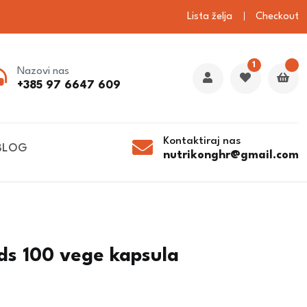
Lista želja
Checkout
1
Nazovi nas
+385 97 6647 609
Kontaktiraj nas
BLOG
nutrikonghr@gmail.com
s 100 vege kapsula