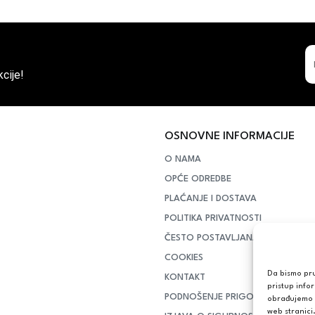
cije!
OSNOVNE INFORMACIJE
O NAMA
OPĆE ODREDBE
PLAĆANJE I DOSTAVA
POLITIKA PRIVATNOSTI
ČESTO POSTAVLJANA PITANJA
COOKIES
Da bismo pruž
KONTAKT
pristup info
PODNOŠENJE PRIGOVORA POTR
obrađujemo p
web stranici