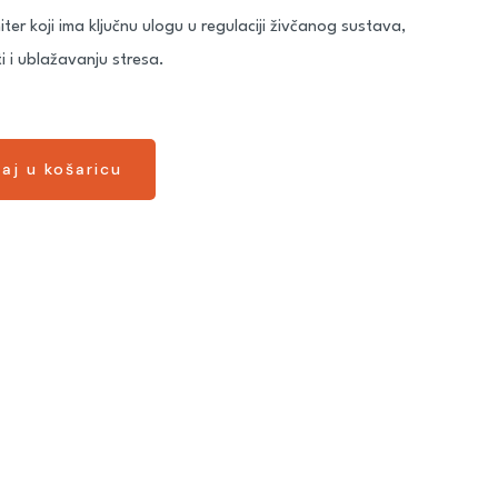
er koji ima ključnu ulogu u regulaciji živčanog sustava,
i i ublažavanju stresa.
aj u košaricu
aj u košaricu