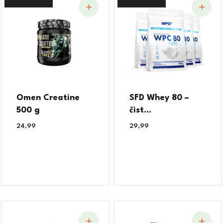
Omen Creatine
SFD Whey 80 –
500 g
čist...
24,99
€
29,99
€