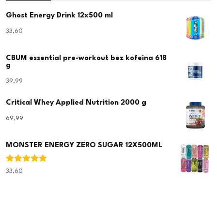
Ghost Energy Drink 12x500 ml
33,60
€
CBUM essential pre-workout bez kofeina 618
g
39,99
€
Critical Whey Applied Nutrition 2000 g
69,99
€
MONSTER ENERGY ZERO SUGAR 12X500ML
Ocjenjeno
33,60
€
5.00
od 5