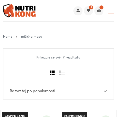
1
Home
mišićna masa
Prikazuje se svih 7 rezultata
RASPRODANO
RASPRODANO
RASPRODANO
RASPRODANO