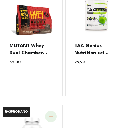
MUTANT Whey
EAA Genius
Dual Chamber...
Nutrition zel...
59,00
€
28,99
€
RASPRODANO
RASPRODANO