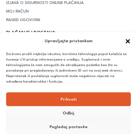
IZJAVA O SIGURNOSTI ONLINE PLAĆANJA
MOJ RAČUN
RASKID UGOVORA
PLAĆANJE I DOSTAVA
Upravljajte pristankom
DPD Kurirska služba
– iznad potrošenih 55 eura dostava je
besplatna, dok je za manje iznose potrebno izdvojiti 5 eura
Da bismo pružili najbolje iskustvo, koristimo tehnologije poput kolačića za
čuvanje i/ili pristup informacijama o uređaju. Suglasnost s ovim
tehnologijama će nam omogućiti da obrađujemo podatke kao što su
ponašanje pri pregledavanju ili jedinstveni ID-ovi na ovoj web stranici.
Plaćanje:
Nepristanak ili povlačenje suglasnosti može negativno utjecati na
Bankovna transakcija, plaćanje prilikom preuzimanja, CorvusPay
određene karakteristike i funkcije.
Prihvati
Odbij
Pogledaj postavke
©
2025
Nutrikong. Sva prava pridržana. Izrada:
cWebSpace