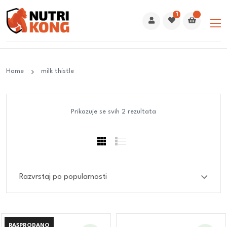
1
Home
milk thistle
Prikazuje se svih 2 rezultata
RASPRODANO
RASPRODANO