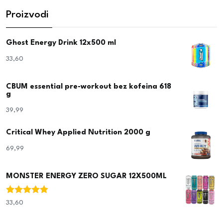
Proizvodi
Ghost Energy Drink 12x500 ml
33,60
€
CBUM essential pre-workout bez kofeina 618
g
39,99
€
Critical Whey Applied Nutrition 2000 g
69,99
€
MONSTER ENERGY ZERO SUGAR 12X500ML
Ocjenjeno
33,60
€
5.00
od 5