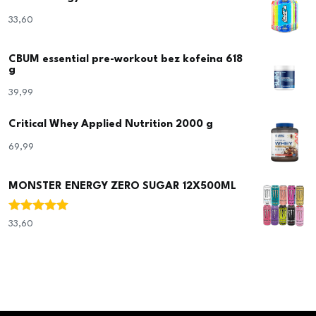
33,60
€
CBUM essential pre-workout bez kofeina 618
g
39,99
€
Critical Whey Applied Nutrition 2000 g
69,99
€
MONSTER ENERGY ZERO SUGAR 12X500ML
Ocjenjeno
33,60
€
5.00
od 5