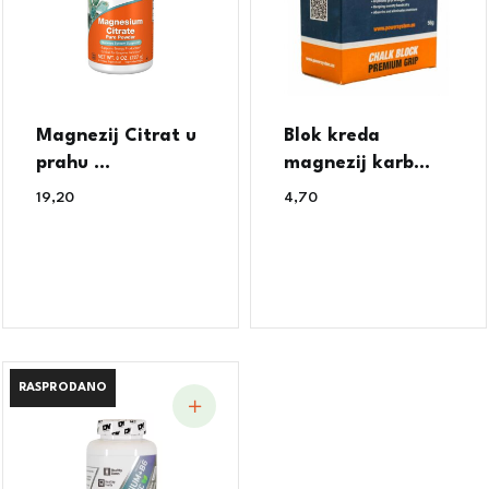
Magnezij Citrat u
Blok kreda
prahu ...
magnezij karb...
19,20
€
4,70
€
RASPRODANO
RASPRODANO