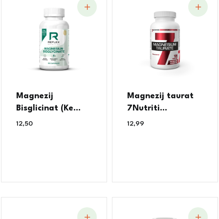
Magnezij
Magnezij taurat
Bisglicinat (Ke...
7Nutriti...
12,50
€
12,99
€