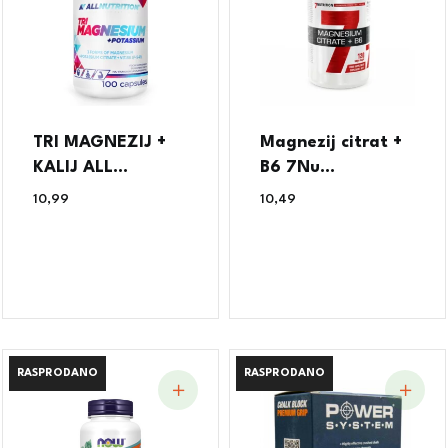
TRI MAGNEZIJ +
Magnezij citrat +
KALIJ ALL...
B6 7Nu...
10,99
€
10,49
€
RASPRODANO
RASPRODANO
RASPRODANO
RASPRODANO