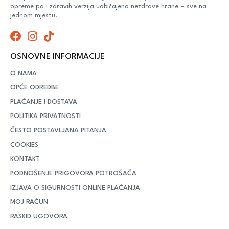
opreme pa i zdravih verzija uobičajeno nezdrave hrane – sve na
jednom mjestu.
OSNOVNE INFORMACIJE
O NAMA
OPĆE ODREDBE
PLAĆANJE I DOSTAVA
POLITIKA PRIVATNOSTI
ČESTO POSTAVLJANA PITANJA
COOKIES
KONTAKT
PODNOŠENJE PRIGOVORA POTROŠAČA
IZJAVA O SIGURNOSTI ONLINE PLAĆANJA
MOJ RAČUN
RASKID UGOVORA