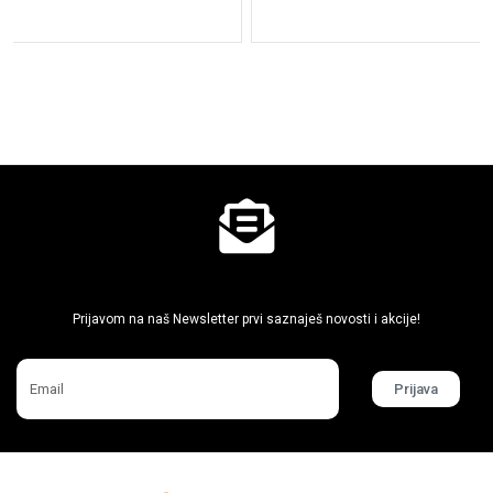
Ne propusti super akcije
Prijavom na naš Newsletter prvi saznaješ novosti i akcije!
Prijava