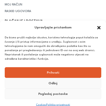
MOJ RAČUN
RASKID UGOVORA
PLAĆANJE I DOSTAVA
Upravljajte pristankom
DPD Kurirska služba
– iznad potrošenih 55 eura dostava je
besplatna, dok je za manje iznose potrebno izdvojiti 5 eura
Da bismo pružili najbolje iskustvo, koristimo tehnologije poput kolačića za
čuvanje i/ili pristup informacijama o uređaju. Suglasnost s ovim
tehnologijama će nam omogućiti da obrađujemo podatke kao što su
ponašanje pri pregledavanju ili jedinstveni ID-ovi na ovoj web stranici.
Plaćanje:
Nepristanak ili povlačenje suglasnosti može negativno utjecati na
Bankovna transakcija, plaćanje prilikom preuzimanja, CorvusPay
određene karakteristike i funkcije.
Prihvati
Odbij
Pogledaj postavke
©
2025
Nutrikong. Sva prava pridržana. Izrada:
cWebSpace
Cookies
Politika privatnosti