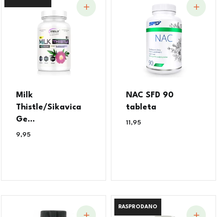
Milk
NAC SFD 90
Thistle/Sikavica
tableta
Ge...
11,95
€
9,95
€
RASPRODANO
RASPRODANO