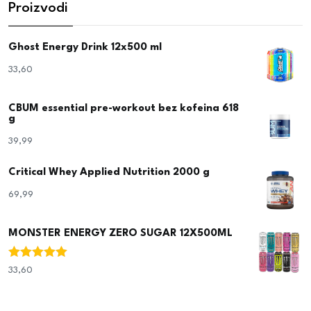
Proizvodi
Ghost Energy Drink 12x500 ml
33,60
€
CBUM essential pre-workout bez kofeina 618
g
39,99
€
Critical Whey Applied Nutrition 2000 g
69,99
€
MONSTER ENERGY ZERO SUGAR 12X500ML
Ocjenjeno
33,60
€
5.00
od 5