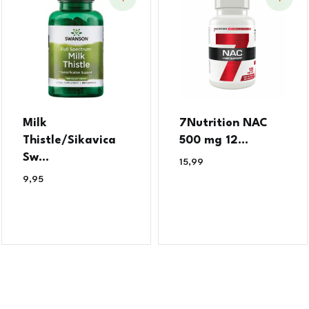
Milk
7Nutrition NAC
Thistle/Sikavica
500 mg 12...
Sw...
15,99
€
9,95
€